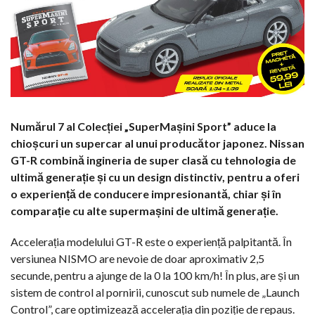
Numărul 7 al Colecției „SuperMașini Sport” aduce la
chioșcuri un supercar al unui producător japonez. Nissan
GT-R combină ingineria de super clasă cu tehnologia de
ultimă generație și cu un design distinctiv, pentru a oferi
o experiență de conducere impresionantă, chiar și în
comparație cu alte supermașini de ultimă generație.
Accelerația modelului GT-R este o experiență palpitantă. În
versiunea NISMO are nevoie de doar aproximativ 2,5
secunde, pentru a ajunge de la 0 la 100 km/h! În plus, are și un
sistem de control al pornirii, cunoscut sub numele de „Launch
Control”, care optimizează accelerația din poziție de repaus.