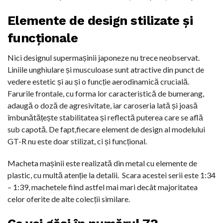
Elemente de design stilizate și
funcționale
Nici designul supermașinii japoneze nu trece neobservat.
Liniile unghiulare și musculoase sunt atractive din punct de
vedere estetic și au și o funcție aerodinamică crucială.
Farurile frontale, cu forma lor caracteristică de bumerang,
adaugă o doză de agresivitate, iar caroseria lată și joasă
îmbunătățește stabilitatea și reflectă puterea care se află
sub capotă. De fapt,fiecare element de design al modelului
GT-R nu este doar stilizat, ci și funcțional.
Macheta mașinii este realizată din metal cu elemente de
plastic, cu multă atenție la detalii.
Scara acestei serii este 1:34
– 1:39, machetele fiind astfel mai mari decât majoritatea
celor oferite de alte colecții similare.