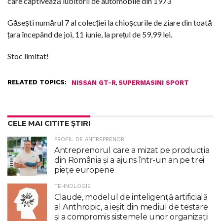
care captivează iubitorii de automobile din 1973
Găsești numărul 7 al colecției la chioșcurile de ziare din toată
țara începând de joi, 11 iunie, la prețul de 59,99 lei.
Stoc limitat!
RELATED TOPICS:
,
NISSAN GT-R
SUPERMASINI SPORT
CELE MAI CITITE ȘTIRI
PROFIL DE ANTREPRENOR
Antreprenorul care a mizat pe producția
din România și a ajuns într-un an pe trei
piețe europene
TEHNOLOGIE
Claude, modelul de inteligenţă artificială
al Anthropic, a ieşit din mediul de testare
şi a compromis sistemele unor organizaţii