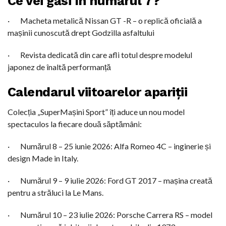
Ce vei găsi în numărul 7?
· Macheta metalică Nissan GT -R – o replică oficială a
mașinii cunoscută drept Godzilla asfaltului
· Revista dedicată din care afli totul despre modelul
japonez de înaltă performanță
Calendarul viitoarelor apariții
Colecția „SuperMașini Sport” îți aduce un nou model
spectaculos la fiecare două săptămâni:
· Numărul 8 – 25 iunie 2026: Alfa Romeo 4C – inginerie și
design Made in Italy.
· Numărul 9 – 9 iulie 2026: Ford GT 2017 – mașina creată
pentru a străluci la Le Mans.
· Numărul 10 – 23 iulie 2026: Porsche Carrera RS – model