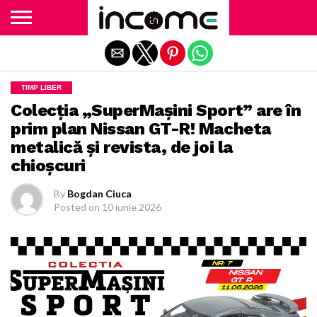
Exit mobile version
TIMP LIBER
Colecția „SuperMașini Sport” are în
prim plan Nissan GT-R! Macheta
metalică și revista, de joi la
chioșcuri
By
Bogdan Ciuca
Posted on
10 iunie 2026