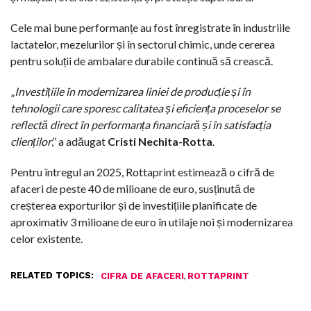
Cele mai bune performanțe au fost înregistrate în industriile
lactatelor, mezelurilor și în sectorul chimic, unde cererea
pentru soluții de ambalare durabile continuă să crească.
„
Investițiile în modernizarea liniei de producție și în
tehnologii care sporesc calitatea și eficiența proceselor se
reflectă direct în performanța financiară și în satisfacția
clienților
,” a adăugat
Cristi Nechita-Rotta
.
Pentru întregul an 2025, Rottaprint estimează o cifră de
afaceri de peste 40 de milioane de euro, susținută de
creșterea exporturilor și de investițiile planificate de
aproximativ 3 milioane de euro în utilaje noi și modernizarea
celor existente.
RELATED TOPICS:
,
CIFRA DE AFACERI
ROTTAPRINT