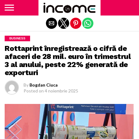
Exit mobile version
BUSINESS
Rottaprint înregistrează o cifră de
afaceri de 28 mil. euro în trimestrul
3 al anului, peste 22% generată de
exporturi
By
Bogdan Ciuca
Posted on
4 noiembrie 2025