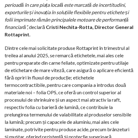
perioadă în care piața locală este marcată de incertitudini,
exporturile și inovația în soluțiile flexibile pentru etichete și
folii imprimate rămân principalele motoare de performanță
financiară”,
declară
Cristi Nechita-Rotta, Director General
Rottaprint.
Dintre cele mai solicitate produse Rottaprint în trimestrul al
treilea al anului 2025, se remarcă etichetele, mai ales cele
pentru preparate din carne feliate, optimizate pentru utilaje
de etichetare de mare viteză, care asigură o aplicare eficientă
fără opriri în fluxul de producție; etichetele
termocontractibile, pentru care compania a introdus două
materiale noi – folia OPS, ce oferă un control superior al
procesului de shrinkuire și un aspect mai atractiv la raft,
respectiv folia cu barieră de lumină, ce contribuie la
prelungirea termenului de valabilitate al produselor sensibile
la lumină; precum și capacele de aluminiu, mai ales cele
laminate, potrivite pentru produse acide, precum brânzeturi
și muștar, oferind rezistență și protecție superioară.