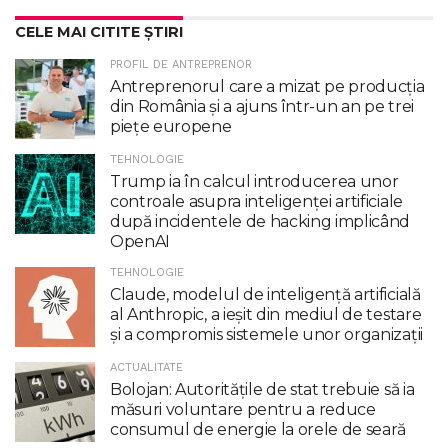
CELE MAI CITITE ȘTIRI
PROFIL DE ANTREPRENOR
Antreprenorul care a mizat pe producția
din România și a ajuns într-un an pe trei
piețe europene
TEHNOLOGIE
Trump ia în calcul introducerea unor
controale asupra inteligenţei artificiale
după incidentele de hacking implicând
OpenAI
TEHNOLOGIE
Claude, modelul de inteligenţă artificială
al Anthropic, a ieşit din mediul de testare
şi a compromis sistemele unor organizaţii
ACTUALITATE
Bolojan: Autoritățile de stat trebuie să ia
măsuri voluntare pentru a reduce
consumul de energie la orele de seară