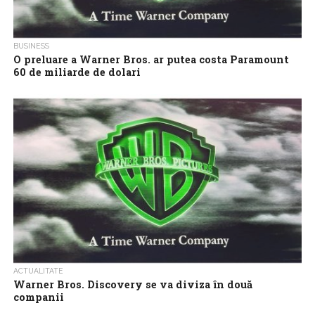
BUSINESS
O preluare a Warner Bros. ar putea costa Paramount
60 de miliarde de dolari
David Ellison, noul mogul al industriei media şi proprietarul
Paramount Global, ar putea fi nevoit să plătească aproximativ 60
de miliarde de...
ACTUALITATE
Warner Bros. Discovery se va diviza în două
companii
Warner Bros. Discovery, confruntată cu declinul activităţii sale