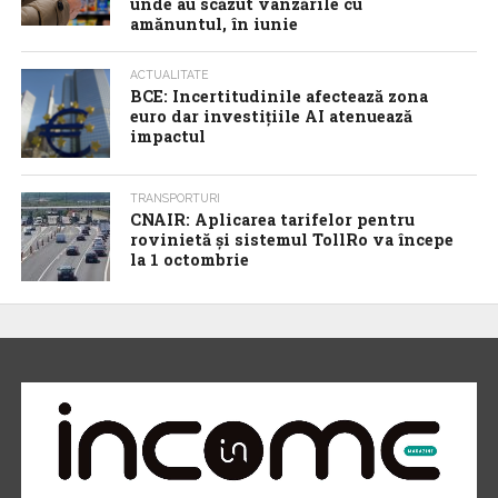
unde au scăzut vânzările cu
amănuntul, în iunie
ACTUALITATE
BCE: Incertitudinile afectează zona
euro dar investițiile AI atenuează
impactul
TRANSPORTURI
CNAIR: Aplicarea tarifelor pentru
rovinietă și sistemul TollRo va începe
la 1 octombrie