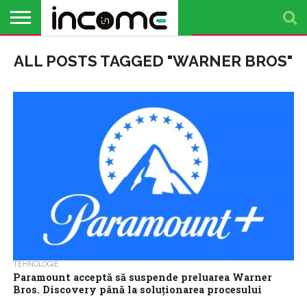
ACTUALITATE
ALL POSTS TAGGED "WARNER BROS"
PROFIL DE
BUSINESS
ANALIZE
OPINII
FINANȚE
TIMP
ANTREPRENOR
PERSONALE
LIBER
TEHNOLOGIE
Paramount acceptă să suspende preluarea Warner
Bros. Discovery până la soluţionarea procesului
antitrust