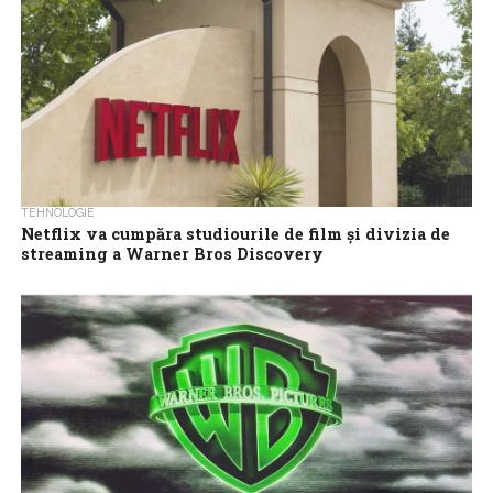
TEHNOLOGIE
Netflix va cumpăra studiourile de film și divizia de
streaming a Warner Bros Discovery
Gigantul american de streaming Netflix a anunțat vineri că a ajuns
la un acord pentru preluarea studiourilor de film și televiziune
Warner...