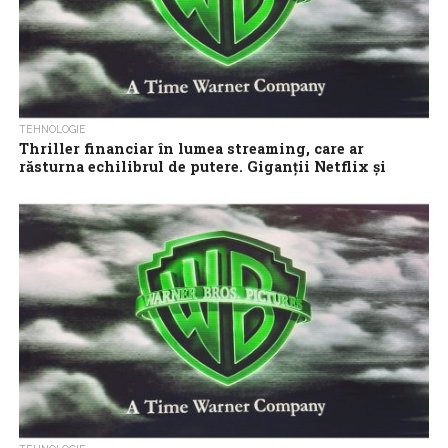
TEHNOLOGIE
Thriller financiar în lumea streaming, care ar
răsturna echilibrul de putere. Giganții Netflix și
Paramount, în cursa pentru Warner
Warner Bros Discovery se află acum în centrul uneia dintre cele
mai intense confruntări din industria internațională de media, în
contextul tranziției...