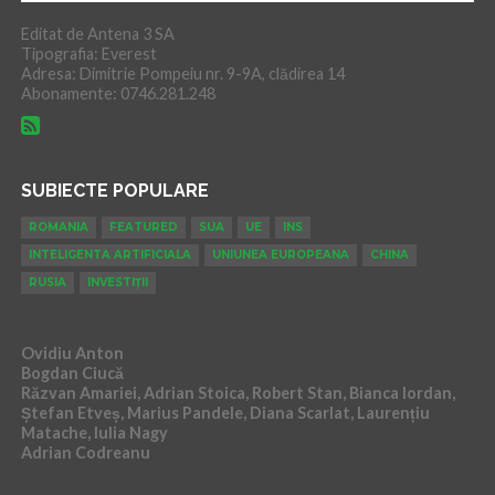
Editat de Antena 3 SA
Tipografia: Everest
Adresa: Dimitrie Pompeiu nr. 9-9A, clădirea 14
Abonamente: 0746.281.248
SUBIECTE POPULARE
ROMANIA
FEATURED
SUA
UE
INS
INTELIGENTA ARTIFICIALA
UNIUNEA EUROPEANA
CHINA
RUSIA
INVESTIȚII
Ovidiu Anton
Bogdan Ciucă
Răzvan Amariei, Adrian Stoica, Robert Stan, Bianca Iordan,
Ștefan Etveș, Marius Pandele, Diana Scarlat, Laurențiu
Matache, Iulia Nagy
Adrian Codreanu