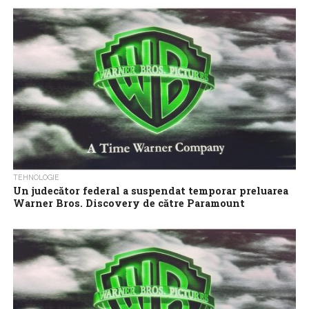
Paramount Skydance a acceptat vineri să suspende finalizarea
achiziţiei Warner Bros. Discovery, într-o tranzacţie evaluată la
110 miliarde de dolari, până după...
TEHNOLOGIE
Un judecător federal a suspendat temporar preluarea
Warner Bros. Discovery de către Paramount
Skydance
Un judecător federal din Statele Unite a decis luni suspendarea
până la 3 august a tranzacţiei de 110 miliarde de dolari prin...