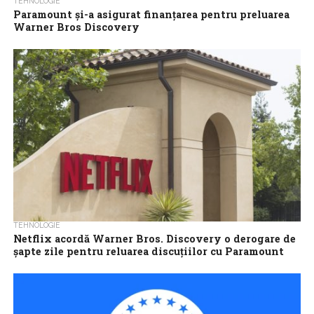
TEHNOLOGIE
Paramount şi-a asigurat finanţarea pentru preluarea
Warner Bros Discovery
Paramount Skydance a sindicalizat un împrumut-punte şi a
obţinut finanţare permanentă de la un grup de bănci pentru
achiziţia planificată a Warner...
TEHNOLOGIE
Netflix acordă Warner Bros. Discovery o derogare de
şapte zile pentru reluarea discuţiilor cu Paramount
Skydance
Netflix a acordat Warner Bros. Discovery o derogare limitată, de
şapte zile, pentru a relua discuţiile cu Paramount Skydance, în
vederea clarificării...