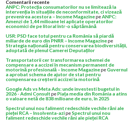
Comentarii recente
ANPC: Protecția consumatorilor nu se limitează la
intervenția în situațiile de neconformitate, ci vizează
prevenirea acestora – Income Magazine
pe
ANPC:
Amenzi de 1,44 milioane lei aplicate operatorilor
economici de pe litoral într-o săptămână
USR: PSD face totul pentru ca România să piardă
miliarde de euro din PNRR – Income Magazine
pe
Strategia națională pentru conservarea biodiversității,
adoptată de plenul Camerei Deputaților
Transportatorii cer transformarea schemei de
compensare a accizei în mecanism permanent de
motorină profesională – Income Magazine
pe
Guvernul
a aprobat schema de ajutor de stat pentru
compensarea creșterii accizei la motorină
Google Ads vs Meta Ads: unde investesti bugetul in
2026 - Admi Consult
pe
Piața media din România a atins
o valoare netă de 838 milioane de euro, în 2025
Spectrul unui nou faliment redeschide vechile răni ale
pieței RCA – Insolventa-azi
pe
Spectrul unui nou
faliment redeschide vechile răni ale pieței RCA