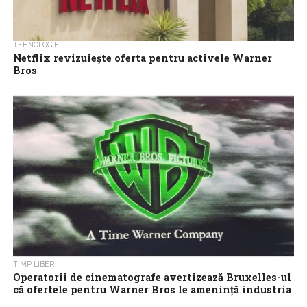
TEHNOLOGIE
Netflix revizuiește oferta pentru activele Warner
Bros
Netflix a anunțat marți o ofertă revizuită în numerar pentru
achiziționarea activelor care includ studiourile de film și
televiziune Warner Bros Discovery...
TIMP LIBER
Operatorii de cinematografe avertizează Bruxelles-ul
că ofertele pentru Warner Bros le amenință industria
Operatorii de cinematografe au avertizat autoritățile de