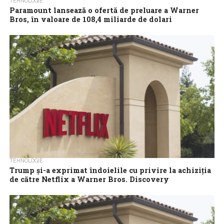
TEHNOLOGIE
Paramount lansează o ofertă de preluare a Warner
Bros, în valoare de 108,4 miliarde de dolari
Grupul media Paramount Skydance a lansat luni o ofertă ostilă
de preluare a Warner Bros Discovery (WBD), în valoare de 108,4
miliarde...
TEHNOLOGIE
Trump și-a exprimat îndoielile cu privire la achiziția
de către Netflix a Warner Bros. Discovery
Președintele american Donald Trump și-a exprimat duminică
îndoielile cu privire la achiziția de către Netflix a Warner Bros.
Discovery (WBD), subliniind că gigantul...