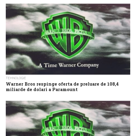
supraveghere a fuziunilor din Uniunea Europeană (UE) că o
preluare a studiourilor de film Warner...
TEHNOLOGIE
Warner Bros respinge oferta de preluare de 108,4
miliarde de dolari a Paramount
Consiliul de Administrație al Warner Bros Discovery (WBD) a
respins miercuri, în unanimitate, oferta de preluare a Paramount
Skydance, în valoare de...