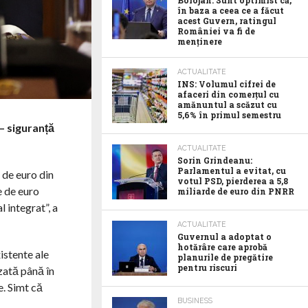
Bolojan: Sunt optimist că,
în baza a ceea ce a făcut
acest Guvern, ratingul
României va fi de
menținere
ACTUALITATE
INS: Volumul cifrei de
afaceri din comerțul cu
amănuntul a scăzut cu
5,6% în primul semestru
– siguranță
ACTUALITATE
Sorin Grindeanu:
Parlamentul a evitat, cu
 de euro din
votul PSD, pierderea a 5,8
e de euro
miliarde de euro din PNRR
l integrat”, a
ACTUALITATE
Guvernul a adoptat o
hotărâre care aprobă
istente ale
planurile de pregătire
pentru riscuri
zată până în
e. Simt că
BUSINESS