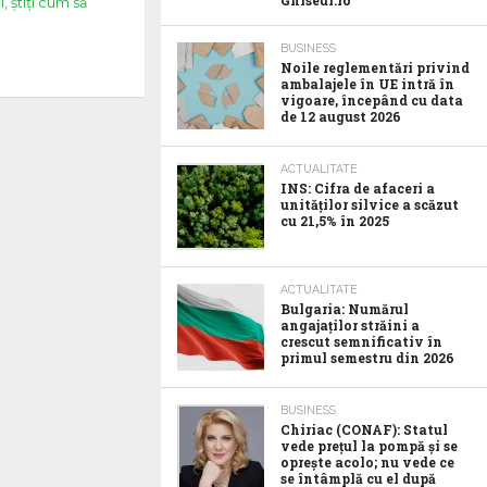
Ghiseul.ro
, știți cum să
BUSINESS
Noile reglementări privind
ambalajele în UE intră în
vigoare, începând cu data
de 12 august 2026
ACTUALITATE
INS: Cifra de afaceri a
unităților silvice a scăzut
cu 21,5% în 2025
ACTUALITATE
Bulgaria: Numărul
angajaților străini a
crescut semnificativ în
primul semestru din 2026
BUSINESS
Chiriac (CONAF): Statul
vede prețul la pompă și se
oprește acolo; nu vede ce
se întâmplă cu el după