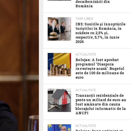
decarbonizării din
România
TIMP LIBER
INS: Sosirile și înnoptările
turiștilor în România, în
scădere cu 2,5% și,
respectiv, 5,7%, în iunie
2026
ACTUALITATE
Bolojan: A fost aprobat
programul ‘Diaspora
investește acasă’. Bugetul
este de 100 de milioane de
euro
ACTUALITATE
Tranzacții rezidențiale de
peste un miliard de euro au
fost amânate din cauza
blocajului informatic de la
ANCPI
ACTUALITATE