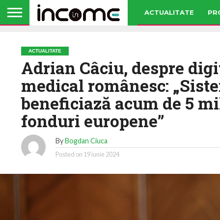
ACTUALITATE
PR
ACTUALITATE
Adrian Câciu, despre digi
medical românesc: „Siste
beneficiază acum de 5 mi
fonduri europene”
By
Bogdan Ciuca
Posted on
19 iunie 2024