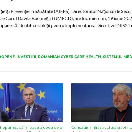
ie și Prevenție în Sănătate (AIEPS), Directoratul Național de Secur
e Carol Davila București (UMFCD), are loc miercuri, 19 iunie 2024
ropune să identifice soluții pentru implementarea Directivei NIS2 î
ROPENE
,
INVESTIȚII
,
ROMANIAN CYBER CARE HEALTH
,
SISTEMUL MED
t optimist că, în baza a ceea ce a
Construim infrastructura și tot n