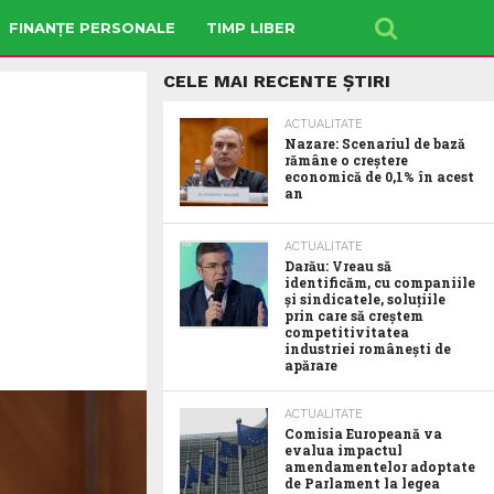
FINANȚE PERSONALE
TIMP LIBER
CELE MAI RECENTE ȘTIRI
ACTUALITATE
Nazare: Scenariul de bază
rămâne o creștere
economică de 0,1% în acest
an
ACTUALITATE
Darău: Vreau să
identificăm, cu companiile
și sindicatele, soluțiile
prin care să creștem
competitivitatea
industriei românești de
apărare
ACTUALITATE
Comisia Europeană va
evalua impactul
amendamentelor adoptate
de Parlament la legea