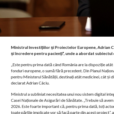
Ministrul Investițiilor și Proiectelor Europene, Adrian 
și încredere pentru pacienți”, unde a abordat subiectul 
„Este pentru prima dată când România are la dispoziție atât 
fonduri europene, o sumă fără precedent. Din Planul Națion
pentru Ministerul Sănătății, destinați atât medicinei, cât și d
declarat Adrian Câciu.
Ministrul a subliniat necesitatea unui nou sistem digital int
Casei Naționale de Asigurări de Sănătate. „Trebuie să avem 
2026. Este foarte important că, pentru prima dată, toți acto
toate părțile implicate vor să facă parte din acest proiect”,