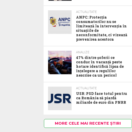
ACTUALITATE
ANPC: Protecția
consumatorilor nu se
limitează la intervenția în
situațiile de
neconformitate, ci vizează
prevenirea acestora
ANALIZE
47% dintre șoferii ce
conduc în vacanță peste
hotare identifică lipsa de
înțelegere a regulilor
nescrise ca un pericol
ACTUALITATE
USR: PSD face totul pentru
ca România să piardă
miliarde de euro din PNRR
MORE CELE MAI RECENTE ȘTIRI