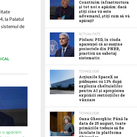
Construim infrastructura
și tot noi o apărăm: dacă
itate
știți cine vă este
adversarul, știți cum să vă
, la Palatul
apărați!
n sistemul de
ACTUALITATE
Pîslaru: PSD, în ciuda
aparenței că ar susține
proiectele din PNRR,
practică un sabotaj
sistematic
ICAL
TEHNOLOGIE
Acţiunile SpaceX se
prăbuşesc cu 13% după
explozia cheltuielilor
pentru AI şi apropierea
expirării restricţiilor de
vânzare
TEHNOLOGIE
Oana Gheorghiu: Până la
data de 25 august, toate
primăriile trebuie să fie
oi o apărăm:
înrolate în platforma