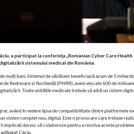
Câciu, a participat la conferința „Romanian Cyber Care Health 
digitalizării sistemului medical din România.
de mulți bani. Sistemul de sănătate beneficiază acum de 5 miliarde
al de Redresare și Reziliență (PNRR), avem alocate 600 de milioan
igitalizării. Toate unitățile medicale trebuie să aibă un sistem digita
egrat, având în vedere lipsa de compatibilitate dintre platformele ex
un sistem complet nou, digital. Este o provocare care trebuie reali
rii implicați doresc să colaboreze pentru a rezolva aceste problem
 a adăugat Câciu.