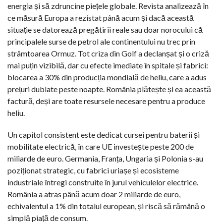
energia și să zdruncine piețele globale. Revista analizează în
ce măsură Europa a rezistat până acum și dacă această
situație se datorează pregătirii reale sau doar norocului că
principalele surse de petrol ale continentului nu trec prin
strâmtoarea Ormuz. Tot criza din Golf a declanșat și o criză
mai puțin vizibilă, dar cu efecte imediate în spitale și fabrici:
blocarea a 30% din producția mondială de heliu, care a adus
prețuri dublate peste noapte. România plătește și ea această
factură, deși are toate resursele necesare pentru a produce
heliu.
Un capitol consistent este dedicat cursei pentru baterii și
mobilitate electrică, în care UE investește peste 200 de
miliarde de euro. Germania, Franța, Ungaria și Polonia s-au
poziționat strategic, cu fabrici uriașe și ecosisteme
industriale întregi construite în jurul vehiculelor electrice.
România a atras până acum doar 2 miliarde de euro,
echivalentul a 1% din totalul european, și riscă să rămână o
simplă piață de consum.