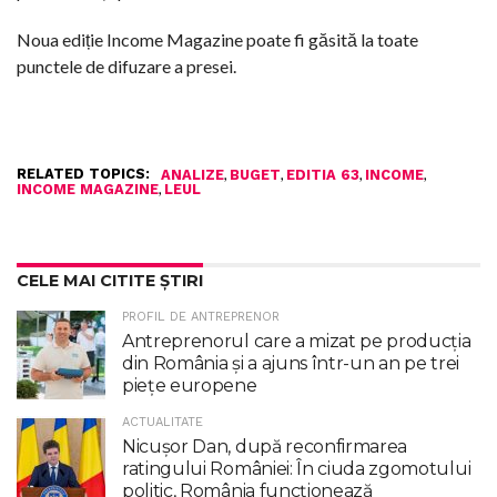
Noua ediție Income Magazine poate fi găsită la toate
punctele de difuzare a presei.
RELATED TOPICS:
,
,
,
,
ANALIZE
BUGET
EDITIA 63
INCOME
,
INCOME MAGAZINE
LEUL
CELE MAI CITITE ȘTIRI
PROFIL DE ANTREPRENOR
Antreprenorul care a mizat pe producția
din România și a ajuns într-un an pe trei
piețe europene
ACTUALITATE
Nicuşor Dan, după reconfirmarea
ratingului României: În ciuda zgomotului
politic, România funcţionează