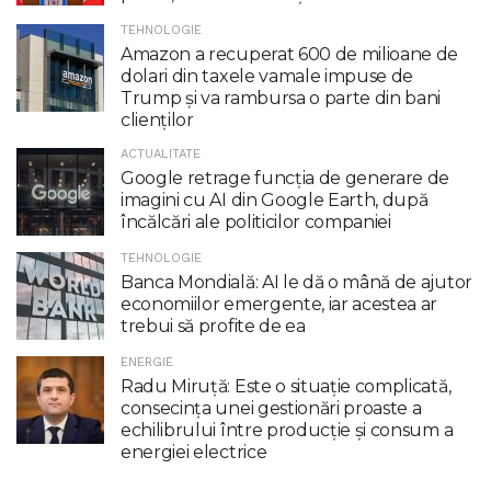
TEHNOLOGIE
Amazon a recuperat 600 de milioane de
dolari din taxele vamale impuse de
Trump şi va rambursa o parte din bani
clienţilor
ACTUALITATE
Google retrage funcţia de generare de
imagini cu AI din Google Earth, după
încălcări ale politicilor companiei
TEHNOLOGIE
Banca Mondială: AI le dă o mână de ajutor
economiilor emergente, iar acestea ar
trebui să profite de ea
ENERGIE
Radu Miruţă: Este o situaţie complicată,
consecinţa unei gestionări proaste a
echilibrului între producţie şi consum a
energiei electrice