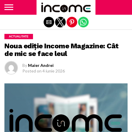
Exit mobile version
ACTUALITATE
Noua ediție Income Magazine: Cât
de mic se face leul
By
Maier Andrei
Posted on
4 iunie 2026