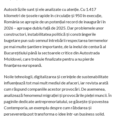
Autostrăzile sunt și ele analizate cu atenție. Cu 1.417
kilometri de șosele rapide în circulație și 950 în execuție,
România se apropie de un potențial record de inaugurări în
2026 – aproape dublu față de 2025. Dar problemele unor
constructori, instabilitatea politică și constrângerile
bugetare pun sub semnul întrebării respectarea termenelor
pe mai multe șantiere importante, de la inelul de centură al
Bucureștiului până la sectoarele critice din Autostrada
Moldovei, care trebuie finalizate pentru a nu pierde
finanțarea europeană.
Noile tehnologii, digitalizarea și cerințele de sustenabilitate
influențează tot mai mult mediul de afaceri, iar revista arată
cum răspund companiile acestor provocări. De asemenea,
analizează fenomenul migrației și provocările pieței muncii. În
paginile dedicate antreprenoriatului, se găsește și povestea
Contemporia, un exemplu despre cum răbdarea și
perseverența pot transforma o idee într-un business solid.