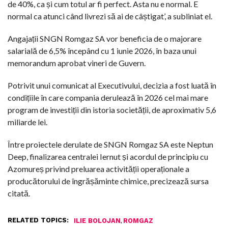
de 40%, ca și cum totul ar fi perfect. Asta nu e normal. E
normal ca atunci când livrezi să ai de câștigat’, a subliniat el.
Angajații SNGN Romgaz SA vor beneficia de o majorare
salarială de 6,5% începând cu 1 iunie 2026, în baza unui
memorandum aprobat vineri de Guvern.
Potrivit unui comunicat al Executivului, decizia a fost luată în
condițiile în care compania derulează în 2026 cel mai mare
program de investiții din istoria societății, de aproximativ 5,6
miliarde lei.
Între proiectele derulate de SNGN Romgaz SA este Neptun
Deep, finalizarea centralei Iernut și acordul de principiu cu
Azomureș privind preluarea activității operaționale a
producătorului de îngrășăminte chimice, precizează sursa
citată.
RELATED TOPICS:
,
ILIE BOLOJAN
ROMGAZ