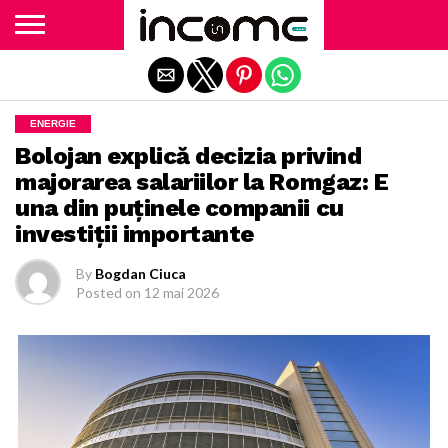
Exit mobile version
ENERGIE
Bolojan explică decizia privind
majorarea salariilor la Romgaz: E
una din puținele companii cu
investiții importante
By
Bogdan Ciuca
Posted on
12 mai 2026