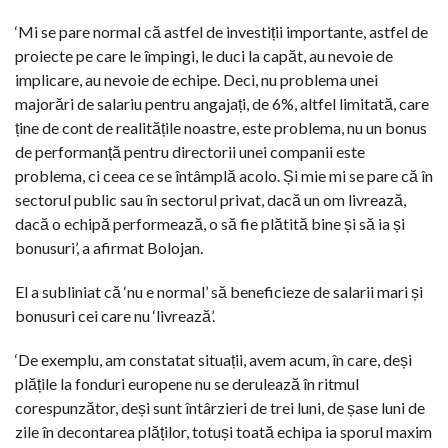
‘Mi se pare normal că astfel de investiții importante, astfel de
proiecte pe care le împingi, le duci la capăt, au nevoie de
implicare, au nevoie de echipe. Deci, nu problema unei
majorări de salariu pentru angajați, de 6%, altfel limitată, care
ține de cont de realitățile noastre, este problema, nu un bonus
de performanță pentru directorii unei companii este
problema, ci ceea ce se întâmplă acolo. Și mie mi se pare că în
sectorul public sau în sectorul privat, dacă un om livrează,
dacă o echipă performează, o să fie plătită bine și să ia și
bonusuri’, a afirmat Bolojan.
El a subliniat că ‘nu e normal’ să beneficieze de salarii mari și
bonusuri cei care nu ‘livrează’.
‘De exemplu, am constatat situații, avem acum, în care, deși
plățile la fonduri europene nu se derulează în ritmul
corespunzător, deși sunt întârzieri de trei luni, de șase luni de
zile în decontarea plăților, totuși toată echipa ia sporul maxim