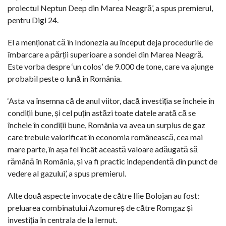
proiectul Neptun Deep din Marea Neagră’, a spus premierul,
pentru Digi 24.
El a menționat că în Indonezia au început deja procedurile de
îmbarcare a părții superioare a sondei din Marea Neagră.
Este vorba despre ‘un colos’ de 9.000 de tone, care va ajunge
probabil peste o lună în România.
‘Asta va însemna că de anul viitor, dacă investiția se încheie în
condiții bune, și cel puțin astăzi toate datele arată că se
încheie în condiții bune, România va avea un surplus de gaz
care trebuie valorificat în economia românească, cea mai
mare parte, în așa fel încât această valoare adăugată să
rămână în România, și va fi practic independentă din punct de
vedere al gazului’, a spus premierul.
Alte două aspecte invocate de către Ilie Bolojan au fost:
preluarea combinatului Azomureș de către Romgaz și
investiția în centrala de la Iernut.