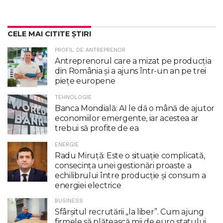
CELE MAI CITITE ȘTIRI
PROFIL DE ANTREPRENOR
Antreprenorul care a mizat pe producția
din România și a ajuns într-un an pe trei
piețe europene
TEHNOLOGIE
Banca Mondială: AI le dă o mână de ajutor
economiilor emergente, iar acestea ar
trebui să profite de ea
ENERGIE
Radu Miruţă: Este o situaţie complicată,
consecinţa unei gestionări proaste a
echilibrului între producţie şi consum a
energiei electrice
BUSINESS
Sfârșitul recrutării „la liber”. Cum ajung
firmele să plătească mii de euro statului