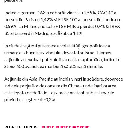
Indicele german DAX a coborât vineri cu 1,55%, CAC 40 al
bursei din Paris cu 1,42% şi FTSE 100 al bursei din Londra cu
0,59%. La Milano, indicele FTSE MIB a pierdut 0,9% şi IBEX
35 al bursei din Madrid a scăzut cu 1,1%.
În ciuda creşterii puternice a volatilităţii geopolitice ca
urmare a izbucnirii războiului devastator Israel-Hamas,
acţiunile au evoluat puternic în această săptămână, indiceke
Stoxx 600 având cea mai bună săptămână din iulie.
Acţiunile din Asia-Pacific au închis vineri în scădere, deoarece
indicele preţurilor de consum din China – unde îngrijorarea
este legată de deflaţie – a rămas constant, sub estimările
privind o creştere de 0,2%.
RELATED TOPICS:
,
,
BURSE
BURSE EUROPENE