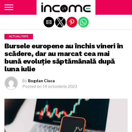
Exit mobile version
ACTUALITATE
Bursele europene au închis vineri în
scădere, dar au marcat cea mai
bună evoluţie săptămânală după
luna iulie
By
Bogdan Ciuca
Posted on
14 octombrie 2023