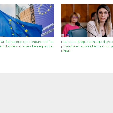
 UE în materie de concurență fac
Buzoianu: Depunem astăzi proi
chitabile și mai reziliente pentru
privind mecanismul economic al 
PNRR