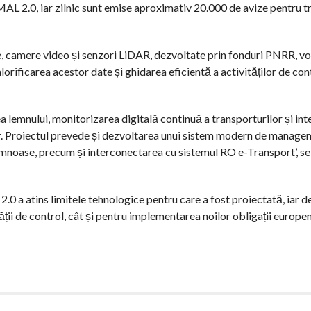
MAL 2.0, iar zilnic sunt emise aproximativ 20.000 de avize pentru t
e, camere video și senzori LiDAR, dezvoltate prin fonduri PNRR, vor
orificarea acestor date și ghidarea eficientă a activităților de con
a lemnului, monitorizarea digitală continuă a transporturilor și in
r. Proiectul prevede și dezvoltarea unui sistem modern de manage
lemnoase, precum și interconectarea cu sistemul RO e-Transport’, se
0 a atins limitele tehnologice pentru care a fost proiectată, iar 
ții de control, cât și pentru implementarea noilor obligații europe