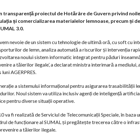
în transparență proiectul de Hotărâre de Guvern privind noi
rculația și comercializarea materialelor lemnoase, precum și 
 SUMAL 3.0.
vem nevoie de un sistem cu tehnologie de ultimă oră, cu soft cu int
sporturilor de lemn, analiza automată a riscurilor și intervenția rap
voltarea noului sistem informatic integrat pentru păduri înseamn
ire a tăierilor ilegale’, a declarat ministra interimară a mediului, 
is luni AGERPRES.
rație a sistemului informațional pentru asigurarea trasabilității le
ilor. Noul sistem va utiliza inclusiv agenți de inteligență artifici
ice pentru diverse situații operative.
va fi realizată de Serviciul de Telecomunicații Speciale, în baza 
rul de funcționare al SUMAL și pregătește trecerea către o infras
evenire a tăierilor ilegale.