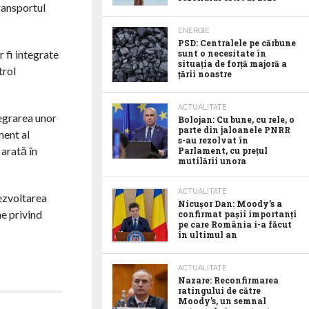
ransportul
ENERGIE
PSD: Centralele pe cărbune
 fi integrate
sunt o necesitate în
situația de forță majoră a
trol
țării noastre
ACTUALITATE
tegrarea unor
Bolojan: Cu bune, cu rele, o
parte din jaloanele PNRR
ment al
s-au rezolvat în
 arată în
Parlament, cu prețul
mutilării unora
ACTUALITATE
dezvoltarea
Nicușor Dan: Moody’s a
ne privind
confirmat pașii importanți
pe care România i-a făcut
în ultimul an
ACTUALITATE
Nazare: Reconfirmarea
ratingului de către
Moody’s, un semnal