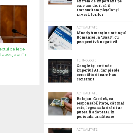
extrem de important pe
care am dorit să îl
transmitem piețelor și
investitorilor
ACTUALITATE
Moody’s menține ratingul
României la ‘Baa3’, cu
perspectivă negativă
ectul de lege
apei, jalon în
TEHNOLOGIE
Google îşi extinde
imperiul AI, dar pierde
cercetătorii care l-au
construit
ACTUALITATE
Bolojan: Cred că, cu
responsabilitate, cât mai
este, legea salarizării ar
putea fi adoptată în
perioada următoare
ACTUALITATE