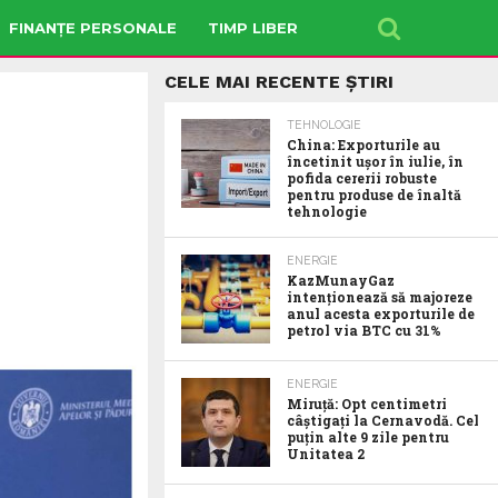
FINANȚE PERSONALE
TIMP LIBER
CELE MAI RECENTE ȘTIRI
TEHNOLOGIE
China: Exporturile au
încetinit ușor în iulie, în
pofida cererii robuste
pentru produse de înaltă
tehnologie
ENERGIE
KazMunayGaz
intenționează să majoreze
anul acesta exporturile de
petrol via BTC cu 31%
ENERGIE
Miruță: Opt centimetri
câștigați la Cernavodă. Cel
puțin alte 9 zile pentru
Unitatea 2