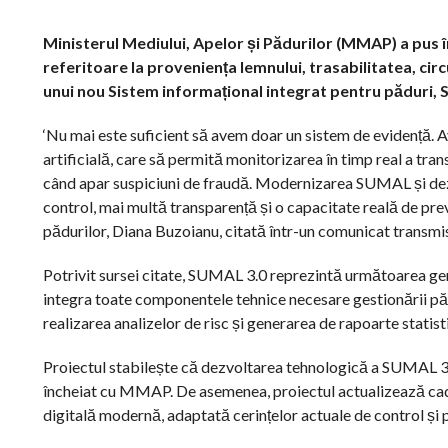
Ministerul Mediului, Apelor și Pădurilor (MMAP) a pus 
referitoare la proveniența lemnului, trasabilitatea, ci
unui nou Sistem informațional integrat pentru păduri,
‘Nu mai este suficient să avem doar un sistem de evidență. A
artificială, care să permită monitorizarea în timp real a tran
când apar suspiciuni de fraudă. Modernizarea SUMAL și dez
control, mai multă transparență și o capacitate reală de preven
pădurilor, Diana Buzoianu, citată într-un comunicat transm
Potrivit sursei citate, SUMAL 3.0 reprezintă următoarea gene
integra toate componentele tehnice necesare gestionării pădur
realizarea analizelor de risc și generarea de rapoarte statist
Proiectul stabilește că dezvoltarea tehnologică a SUMAL 3.0 
încheiat cu MMAP. De asemenea, proiectul actualizează cad
digitală modernă, adaptată cerințelor actuale de control și pr