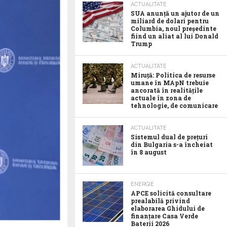
ACTUALITATE
SUA anunţă un ajutor de un
miliard de dolari pentru
Columbia, noul preşedinte
fiind un aliat al lui Donald
Trump
ACTUALITATE
Miruță: Politica de resurse
umane în MApN trebuie
ancorată în realitățile
actuale în zona de
tehnologie, de comunicare
ACTUALITATE
Sistemul dual de prețuri
din Bulgaria s-a încheiat
în 8 august
ENERGIE
APCE solicită consultare
prealabilă privind
elaborarea Ghidului de
finanțare Casa Verde
Baterii 2026