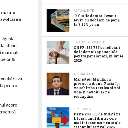
ACTUALITATE
le norme
Titlurile de stat Tezaur
dezvoltarea
revin cu dobânzi de până
la 7,15% pe an
eligență
FINANȚE PERSONALE
idă atunci
CNPP: 882.735 beneficiari
ă mai mult
de indemnizație socială
pentru pensionari, în iunie
apelor și
2026
ACTUALITATE
mnului și va
Ministrul Miruță, cu
privire la drone: Rusia își
ală pentru
va schimba tactica și noi
vom fi nevoiți să ne
readaptăm
unui acord
TIMP LIBER
tructură
Peste 200.000 de turiști pe
litoral, unul dintre cele
mai intense momente ale
sezonului estival 2026