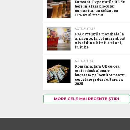
Eurostat: Exporturile UE de
bere în afara blocului
comunitar au scăzut cu
11% anul trecut
ACTUALITATE
FAO: Prețurile mondiale la
alimente, la cel mai ridicat
nivel din ultimii trei ani,
în iulie
ACTUALITATE
România, țara UE cu cea
mai redusă alocare
bugetară pe locuitor pentru
cercetare și dezvoltare, în
2025
MORE CELE MAI RECENTE ȘTIRI