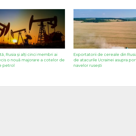
ă, Rusia și alți cinci membri ai
Exportatorii de cereale din Rusia,
cis o nouă majorare a cotelor de
de atacurile Ucrainei asupra port
e petrol
navelor rusești