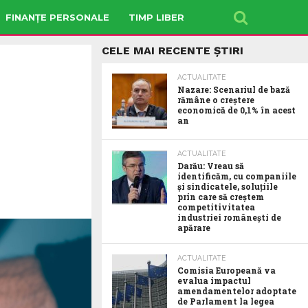
FINANȚE PERSONALE
TIMP LIBER
CELE MAI RECENTE ȘTIRI
ACTUALITATE
Nazare: Scenariul de bază
rămâne o creștere
economică de 0,1% în acest
an
ACTUALITATE
Darău: Vreau să
identificăm, cu companiile
și sindicatele, soluțiile
prin care să creștem
competitivitatea
industriei românești de
apărare
ACTUALITATE
Comisia Europeană va
evalua impactul
amendamentelor adoptate
de Parlament la legea