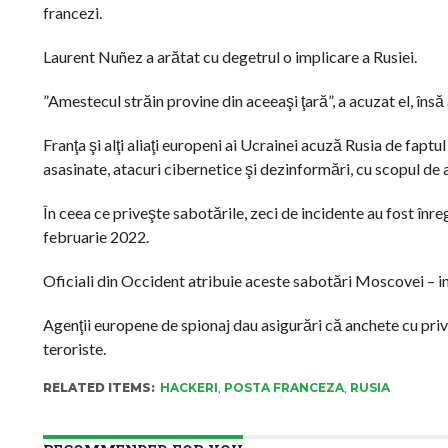
francezi.
Laurent Nuñez a arătat cu degetrul o implicare a Rusiei.
”Amestecul străin provine din aceeaşi ţară”, a acuzat el, însă 
Franţa şi alţi aliaţi europeni ai Ucrainei acuză Rusia de fap
asasinate, atacuri cibernetice şi dezinformări, cu scopul de 
În ceea ce priveşte sabotările, zeci de incidente au fost înre
februarie 2022.
Oficiali din Occident atribuie aceste sabotări Moscovei – inc
Agenţii europene de spionaj dau asigurări că anchete cu privi
teroriste.
RELATED ITEMS:
HACKERI
,
POSTA FRANCEZA
,
RUSIA