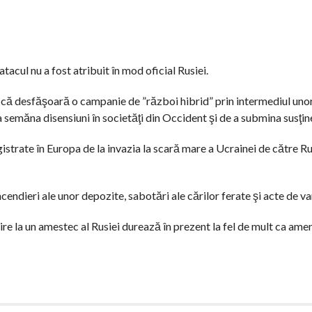
atacul nu a fost atribuit în mod oficial Rusiei.
tul că desfăşoară o campanie de ”război hibrid” prin intermediul uno
a semăna disensiuni în societăţi din Occident şi de a submina susţin
gistrate în Europa de la invazia la scară mare a Ucrainei de către Ru
endieri ale unor depozite, sabotări ale cărilor ferate şi acte de v
re la un amestec al Rusiei durează în prezent la fel de mult ca amen