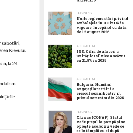
Ghiseul.ro
BUSINESS
Noile reglementări privind
ambalajele în UE intră în
vigoare, începând cu data
de 12 august 2026
r sabotări,
ACTUALITATE
erea Kievului.
INS: Cifra de afaceri a
unităților silvice a scăzut
cu 21,5% în 2025
sia, la 24
ACTUALITATE
andalism.
Bulgaria: Numărul
angajaților străini a
crescut semnificativ în
inţările
primul semestru din 2026
BUSINESS
Chiriac (CONAF): Statul
vede prețul la pompă și se
oprește acolo; nu vede ce
se întâmplă cu el după