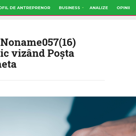
OFIL DE ANTREPRENOR
BUSINESS
ANALIZE
OPINII
i Noname057(16)
tic vizând Poşta
heta