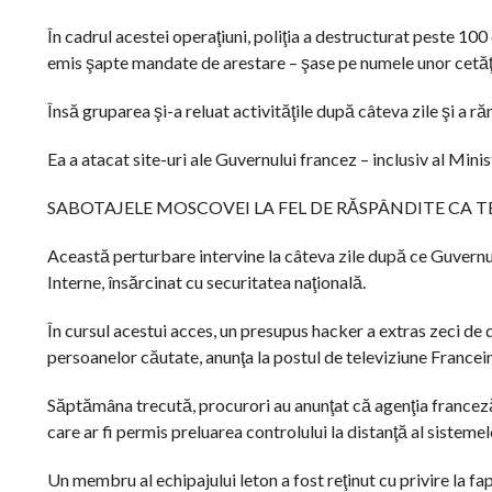
În cadrul acestei operaţiuni, poliţia a destructurat peste 100 
emis şapte mandate de arestare – şase pe numele unor cetăţe
Însă gruparea şi-a reluat activităţile după câteva zile şi a r
Ea a atacat site-uri ale Guvernului francez – inclusiv al Minist
SABOTAJELE MOSCOVEI LA FEL DE RĂSPÂNDITE CA 
Această perturbare intervine la câteva zile după ce Guvernul 
Interne, însărcinat cu securitatea naţională.
În cursul acestui acces, un presupus hacker a extras zeci de d
persoanelor căutate, anunţa la postul de televiziune Francei
Săptămâna trecută, procurori au anunţat că agenţia franceză
care ar fi permis preluarea controlului la distanţă al sisteme
Un membru al echipajului leton a fost reţinut cu privire la fap