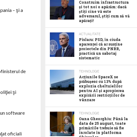
Construim infrastructura
și tot noi o apărăm: dacă
pania – şi a
știți cine vă este
adversarul, știți cum să vă
apărați!
ACTUALITATE
Pîslaru: PSD, în ciuda
aparenței că ar susține
proiectele din PNRR,
practică un sabotaj
sistematic
Ministerul de
TEHNOLOGIE
Acţiunile SpaceX se
prăbuşesc cu 13% după
explozia cheltuielilor
pentru AI şi apropierea
liţiei şi
expirării restricţiilor de
vânzare
 un software
TEHNOLOGIE
Oana Gheorghiu: Până la
data de 25 august, toate
primăriile trebuie să fie
înrolate în platforma
ţat oficiali