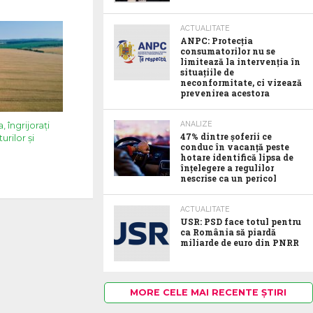
ACTUALITATE
ANPC: Protecția
consumatorilor nu se
limitează la intervenția în
situațiile de
neconformitate, ci vizează
prevenirea acestora
ANALIZE
 îngrijorați
47% dintre șoferii ce
urilor și
conduc în vacanță peste
hotare identifică lipsa de
înțelegere a regulilor
nescrise ca un pericol
ACTUALITATE
USR: PSD face totul pentru
ca România să piardă
miliarde de euro din PNRR
MORE CELE MAI RECENTE ȘTIRI