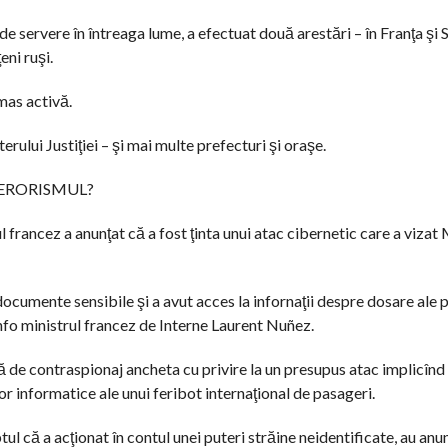
de servere în întreaga lume, a efectuat două arestări – în Franţa şi S
ni ruşi.
ămas activă.
erului Justiţiei – şi mai multe prefecturi şi oraşe.
TERORISMUL?
francez a anunţat că a fost ţinta unui atac cibernetic care a vizat 
ocumente sensibile şi a avut acces la infornaţii despre dosare ale po
nfo ministrul francez de Interne Laurent Nuñez.
 de contraspionaj ancheta cu privire la un presupus atac implicînd
lor informatice ale unui feribot internaţional de pasageri.
tul că a acţionat în contul unei puteri străine neidentificate, au anun