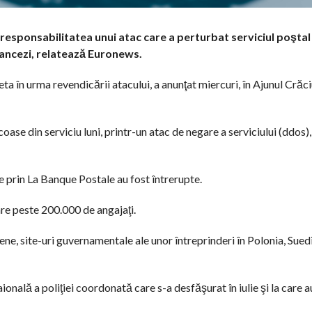
sponsabilitatea unui atac care a perturbat serviciul poştal
rancezi, relatează Euronews.
ta în urma revendicării atacului, a anunţat miercuri, în Ajunul Crăci
oase din serviciu luni, printr-un atac de negare a serviciului (ddos)
ine prin La Banque Postale au fost întrerupte.
are peste 200.000 de angajaţi.
ene, site-uri guvernamentale ale unor întreprinderi în Polonia, Suedi
ională a poliţiei coordonată care s-a desfăşurat în iulie şi la care a