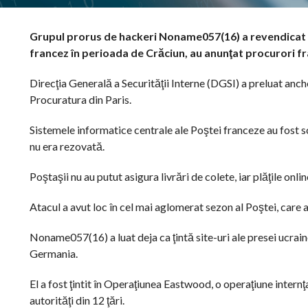
Grupul prorus de hackeri Noname057(16) a revendicat re
francez în perioada de Crăciun, au anunţat procurori f
Direcţia Generală a Securităţii Interne (DGSI) a preluat anche
Procuratura din Paris.
Sistemele informatice centrale ale Poştei franceze au fost sc
nu era rezovată.
Poştaşii nu au putut asigura livrări de colete, iar plăţile onl
Atacul a avut loc în cel mai aglomerat sezon al Poştei, care 
Noname057(16) a luat deja ca ţintă site-uri ale presei ucrain
Germania.
El a fost ţintit în Operaţiunea Eastwood, o operaţiune internţa
autorităţi din 12 ţări.