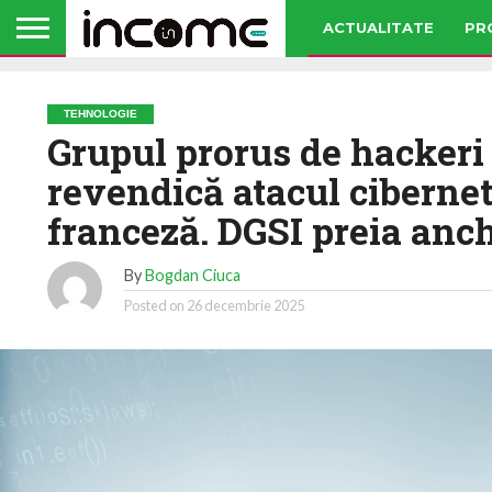
ACTUALITATE
PR
TEHNOLOGIE
Grupul prorus de hacker
revendică atacul ciberne
franceză. DGSI preia anc
By
Bogdan Ciuca
Posted on
26 decembrie 2025