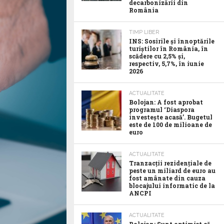
decarbonizării din
România
TIMP LIBER
INS: Sosirile și înnoptările
turiștilor în România, în
scădere cu 2,5% și,
respectiv, 5,7%, în iunie
2026
ACTUALITATE
Bolojan: A fost aprobat
programul ‘Diaspora
investește acasă’. Bugetul
este de 100 de milioane de
euro
ACTUALITATE
Tranzacții rezidențiale de
peste un miliard de euro au
fost amânate din cauza
blocajului informatic de la
ANCPI
ACTUALITATE