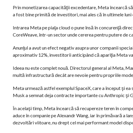
Prin monetizarea capacităţii excedentare, Meta încearcă să t
a fost bine primită de investitori, mai ales că în ultimele luni
Intrarea Meta pe piaţa cloud o pune însă în concurenţă dire
CoreWeave, într-un sector unde cererea pentru putere de cal
Anunţul a avut un efect negativ asupra unor companii specia
aproximativ 12%, investitorii anticipând că apariţia Meta va
Ideea nu este complet nouă. Directorul general al Meta, Ma
multă infrastructură decât are nevoie pentru propriile modele
Meta urmează astfel exemplul SpaceX, care a început şi ea 
Musk a semnat deja contracte importante cu Anthropic şi Goo
În acelaşi timp, Meta încearcă să recupereze teren în competi
aduce în companie pe Alexandr Wang, iar în primăvară a lan
dezvoltări viitoare, nu drept cel mai performant model dispo