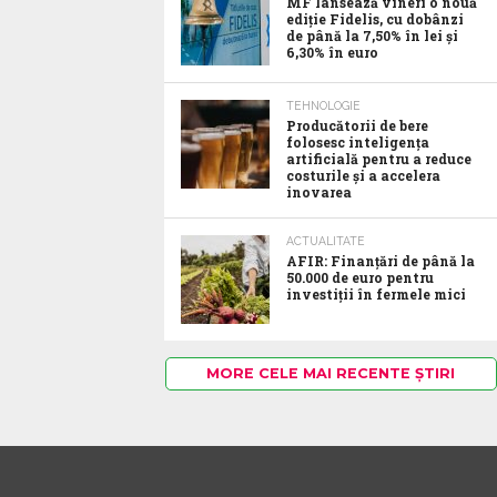
MF lansează vineri o nouă
ediție Fidelis, cu dobânzi
de până la 7,50% în lei și
6,30% în euro
TEHNOLOGIE
Producătorii de bere
folosesc inteligența
artificială pentru a reduce
costurile și a accelera
inovarea
ACTUALITATE
AFIR: Finanțări de până la
50.000 de euro pentru
investiții în fermele mici
MORE CELE MAI RECENTE ȘTIRI