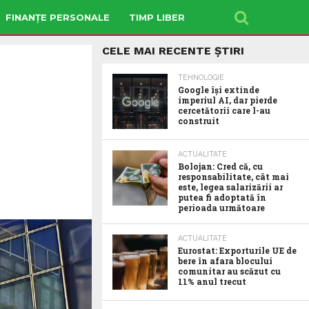
FINANȚE PERSONALE
TIMP LIBER
CELE MAI RECENTE ȘTIRI
TEHNOLOGIE
Google îşi extinde
imperiul AI, dar pierde
cercetătorii care l-au
construit
ACTUALITATE
Bolojan: Cred că, cu
responsabilitate, cât mai
este, legea salarizării ar
putea fi adoptată în
perioada următoare
ACTUALITATE
Eurostat: Exporturile UE de
bere în afara blocului
comunitar au scăzut cu
11% anul trecut