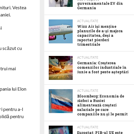
guvernamentale EV din
nituri. Vestea
Germania
aniei.
ACTUALITATE
Wizz Air își menține
i
planurile de a-și majora
capacitatea, deși a
raportat pierderi
trimestriale
u scăzut cu
ACTUALITATE
Germania: Creșterea
comenzilor industriale în
trui mai
iunie a fost peste așteptări
ania lui Elon
ACTUALITATE
Bloomberg: Economia de
război a Rusiei
alimentează creșteri
i pentru a-l
salariale pe care
companiile nu și le permit
olidă pentru
ACTUALITATE
Eurostat: PIB-ul UE este