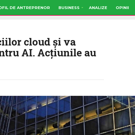
OFIL DE ANTREPRENOR
BUSINESS
ANALIZE
OPINII
iilor cloud şi va
ntru AI. Acţiunile au