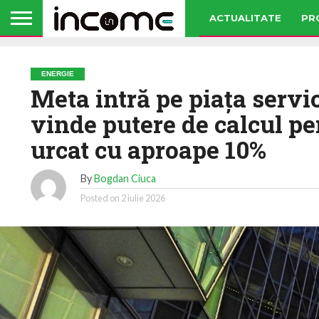
ACTUALITATE
PR
ENERGIE
Meta intră pe piaţa servic
vinde putere de calcul pe
urcat cu aproape 10%
By
Bogdan Ciuca
Posted on
2 iulie 2026