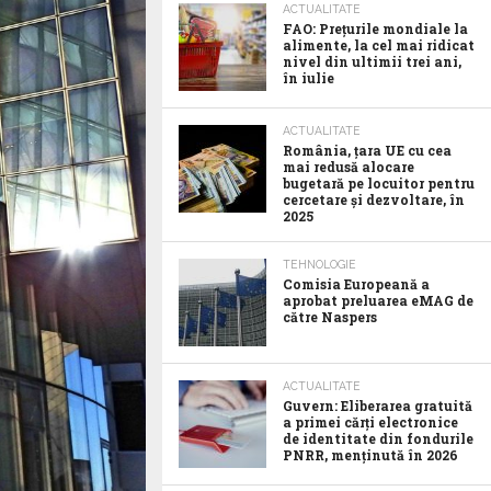
ACTUALITATE
FAO: Prețurile mondiale la
alimente, la cel mai ridicat
nivel din ultimii trei ani,
în iulie
ACTUALITATE
România, țara UE cu cea
mai redusă alocare
bugetară pe locuitor pentru
cercetare și dezvoltare, în
2025
TEHNOLOGIE
Comisia Europeană a
aprobat preluarea eMAG de
către Naspers
ACTUALITATE
Guvern: Eliberarea gratuită
a primei cărți electronice
de identitate din fondurile
PNRR, menținută în 2026