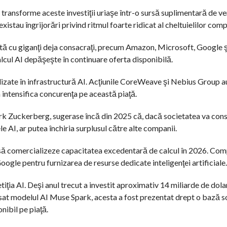
ransforme aceste investiţii uriaşe într-o sursă suplimentară de ve
 existau îngrijorări privind ritmul foarte ridicat al cheltuielilor comp
ctă cu giganţi deja consacraţi, precum Amazon, Microsoft, Google ş
cul AI depăşeşte în continuare oferta disponibilă.
lizate în infrastructură AI. Acţiunile CoreWeave şi Nebius Group a
 intensifica concurenţa pe această piaţă.
rk Zuckerberg, sugerase încă din 2025 că, dacă societatea va cons
 AI, ar putea închiria surplusul către alte companii.
să comercializeze capacitatea excedentară de calcul în 2026. Comp
gle pentru furnizarea de resurse dedicate inteligenţei artificiale.
ţia AI. Deşi anul trecut a investit aproximativ 14 miliarde de dolar
sat modelul AI Muse Spark, acesta a fost prezentat drept o bază s
nibil pe piaţă.