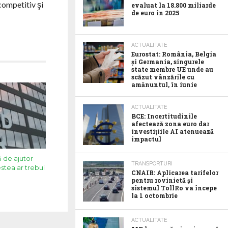
competitiv şi
evaluat la 18.800 miliarde
de euro în 2025
ACTUALITATE
Eurostat: România, Belgia
și Germania, singurele
state membre UE unde au
scăzut vânzările cu
amănuntul, în iunie
ACTUALITATE
BCE: Incertitudinile
afectează zona euro dar
investițiile AI atenuează
impactul
 de ajutor
TRANSPORTURI
stea ar trebui
CNAIR: Aplicarea tarifelor
pentru rovinietă și
sistemul TollRo va începe
la 1 octombrie
ACTUALITATE