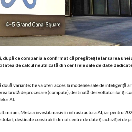
i, după ce compania a confirmat că pregăteşte lansarea unei 
acitatea de calcul neutilizată din centrele sale de date dedicate
ouă variante: fie va oferi acces la modelele sale de inteligenţă art
uterea brută de procesare (compute), destinată dezvoltatorilor şi c
elor AI.
ltimii ani, Meta a investit masiv în infrastructura AI, iar pentru 
dolari, destinate construirii de noi centre de date şi achiziţiei de 