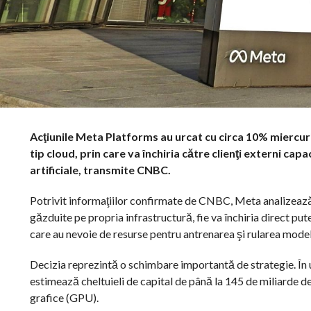
Acţiunile Meta Platforms au urcat cu circa 10% miercur
tip cloud, prin care va închiria către clienţi externi cap
artificiale, transmite CNBC.
Potrivit informaţiilor confirmate de CNBC, Meta analizează d
găzduite pe propria infrastructură, fie va închiria direct p
care au nevoie de resurse pentru antrenarea şi rularea model
Decizia reprezintă o schimbare importantă de strategie. În u
estimează cheltuieli de capital de până la 145 de miliarde de 
grafice (GPU).