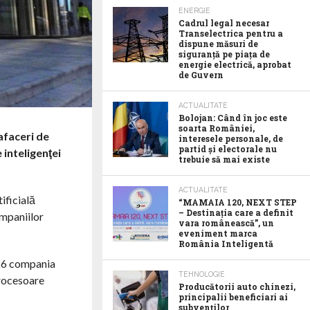
ENERGIE
Cadrul legal necesar
Transelectrica pentru a
dispune măsuri de
siguranță pe piața de
energie electrică, aprobat
de Guvern
ACTUALITATE
Bolojan: Când în joc este
soarta României,
afaceri de
interesele personale, de
partid și electorale nu
 inteligenţei
trebuie să mai existe
ACTUALITATE
ificială
“MAMAIA 120, NEXT STEP
– Destinația care a definit
ompaniilor
vara românească”, un
eveniment marca
România Inteligentă
2026 compania
TEHNOLOGIE
procesoare
Producătorii auto chinezi,
principalii beneficiari ai
subvenților