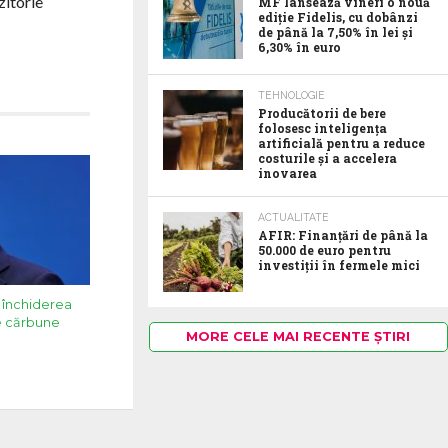
zitorie
MF lansează vineri o nouă
ediție Fidelis, cu dobânzi
de până la 7,50% în lei și
6,30% în euro
TEHNOLOGIE
Producătorii de bere
folosesc inteligența
artificială pentru a reduce
costurile și a accelera
inovarea
ACTUALITATE
AFIR: Finanțări de până la
50.000 de euro pentru
investiții în fermele mici
n închiderea
pe cărbune
MORE CELE MAI RECENTE ȘTIRI