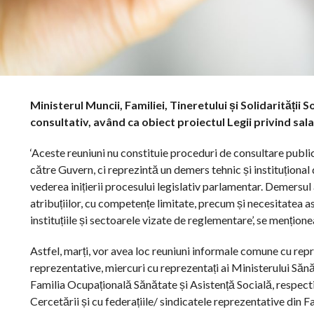
Ministerul Muncii, Familiei, Tineretului și Solidarității
consultativ, având ca obiect proiectul Legii privind sala
‘Aceste reuniuni nu constituie proceduri de consultare publică
către Guvern, ci reprezintă un demers tehnic și instituțional 
vederea inițierii procesului legislativ parlamentar. Demersul 
atribuțiilor, cu competențe limitate, precum și necesitatea as
instituțiile și sectoarele vizate de reglementare’, se mențion
Astfel, marți, vor avea loc reuniuni informale comune cu repre
reprezentative, miercuri cu reprezentați ai Ministerului Sănăt
Familia Ocupațională Sănătate și Asistență Socială, respectiv
Cercetării și cu federațiile/ sindicatele reprezentative din