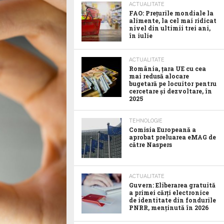
ACTUALITATE
FAO: Prețurile mondiale la
alimente, la cel mai ridicat
nivel din ultimii trei ani,
în iulie
ACTUALITATE
România, țara UE cu cea
mai redusă alocare
bugetară pe locuitor pentru
cercetare și dezvoltare, în
2025
TEHNOLOGIE
Comisia Europeană a
aprobat preluarea eMAG de
către Naspers
ACTUALITATE
Guvern: Eliberarea gratuită
a primei cărți electronice
de identitate din fondurile
PNRR, menținută în 2026