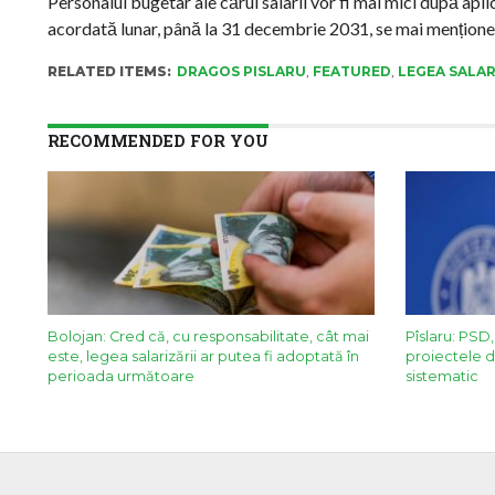
Personalul bugetar ale cărui salarii vor fi mai mici după aplic
acordată lunar, până la 31 decembrie 2031, se mai mențion
RELATED ITEMS:
DRAGOS PISLARU
,
FEATURED
,
LEGEA SALAR
RECOMMENDED FOR YOU
Bolojan: Cred că, cu responsabilitate, cât mai
Pîslaru: PSD,
este, legea salarizării ar putea fi adoptată în
proiectele d
perioada următoare
sistematic