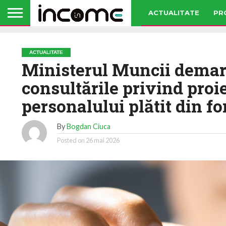
ACTUALITATE
PR
ACTUALITATE
Ministerul Muncii demar
consultările privind proie
personalului plătit din f
By
Bogdan Ciuca
Posted on
26 mai 2026