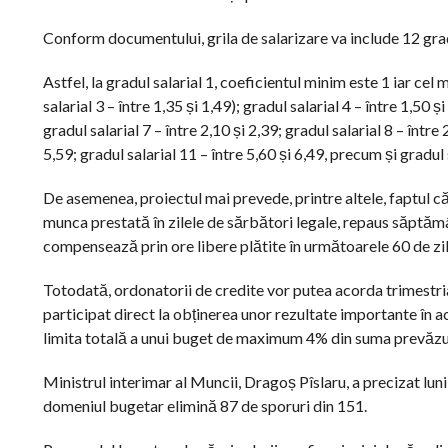
Conform documentului, grila de salarizare va include 12 grade 
Astfel, la gradul salarial 1, coeficientul minim este 1 iar cel
salarial 3 – între 1,35 și 1,49); gradul salarial 4 – între 1,50 și
gradul salarial 7 – între 2,10 și 2,39; gradul salarial 8 – între 
5,59; gradul salarial 11 – între 5,60 și 6,49, precum și gradul s
De asemenea, proiectul mai prevede, printre altele, faptul
munca prestată în zilele de sărbători legale, repaus săptămâna
compensează prin ore libere plătite în următoarele 60 de zile
Totodată, ordonatorii de credite vor putea acorda trimestria
participat direct la obținerea unor rezultate importante în act
limita totală a unui buget de maximum 4% din suma prevăzută
Ministrul interimar al Muncii, Dragoș Pîslaru, a precizat luni,
domeniul bugetar elimină 87 de sporuri din 151.