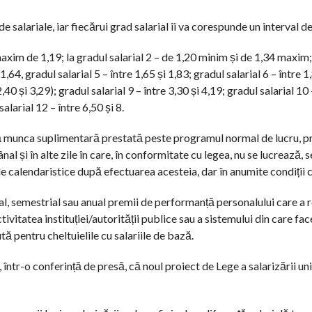
salariale, iar fiecărui grad salarial îi va corespunde un interval de
 maxim de 1,19; la gradul salarial 2 – de 1,20 minim și de 1,34 maxim
 1,64, gradul salarial 5 – între 1,65 și 1,83; gradul salarial 6 – între 1
2,40 și 3,29); gradul salarial 9 – între 3,30 și 4,19; gradul salarial 10 
alarial 12 – între 6,50 și 8.
 că munca suplimentară prestată peste programul normal de lucru, p
l și în alte zile în care, în conformitate cu legea, nu se lucrează, s
 calendaristice după efectuarea acesteia, dar în anumite condiții c
l, semestrial sau anual premii de performanță personalului care a r
ivitatea instituției/autorității publice sau a sistemului din care face
 pentru cheltuielile cu salariile de bază.
 într-o conferință de presă, că noul proiect de Lege a salarizării uni