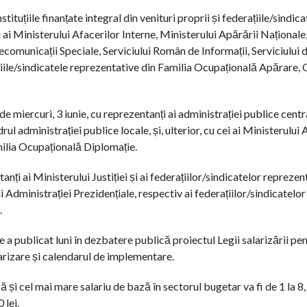
tituțiile finanțate integral din venituri proprii și federațiile/sindica
 ai Ministerului Afacerilor Interne, Ministerului Apărării Naționale
ecomunicații Speciale, Serviciului Român de Informații, Serviciului 
ațiile/sindicatele reprezentative din Familia Ocupațională Apărare,
e miercuri, 3 iunie, cu reprezentanți ai administrației publice centr
drul administrației publice locale, și, ulterior, cu cei ai Ministerului
amilia Ocupațională Diplomație.
anți ai Ministerului Justiției și ai federațiilor/sindicatelor reprezen
 Administrației Prezidențiale, respectiv ai federațiilor/sindicatelor
.
le a publicat luni în dezbatere publică proiectul Legii salarizării pe
larizare și calendarul de implementare.
și cel mai mare salariu de bază în sectorul bugetar va fi de 1 la 8, 
 lei.