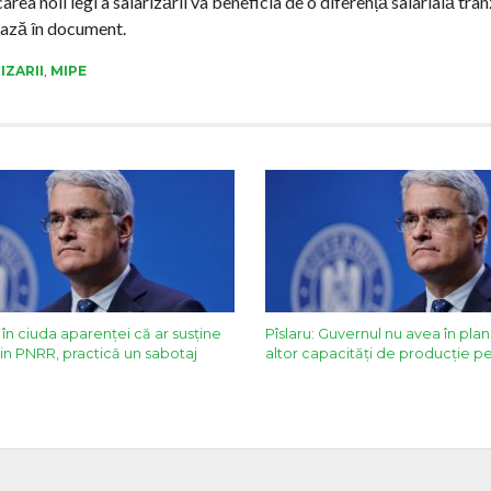
area noii legi a salarizării va beneficia de o diferență salarială tran
ează în document.
IZARII
,
MIPE
 în ciuda aparenței că ar susține
Pîslaru: Guvernul nu avea în pla
in PNRR, practică un sabotaj
altor capacități de producție 