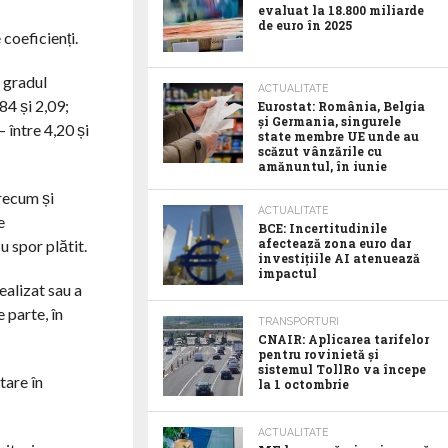
evaluat la 18.800 miliarde
de euro în 2025
 coeficienți.
; gradul
ACTUALITATE
,84 și 2,09;
Eurostat: România, Belgia
și Germania, singurele
– între 4,20 și
state membre UE unde au
scăzut vânzările cu
amănuntul, în iunie
recum și
ACTUALITATE
e
BCE: Incertitudinile
afectează zona euro dar
u spor plătit.
investițiile AI atenuează
impactul
ealizat sau a
 parte, în
TRANSPORTURI
CNAIR: Aplicarea tarifelor
pentru rovinietă și
sistemul TollRo va începe
tare în
la 1 octombrie
ACTUALITATE