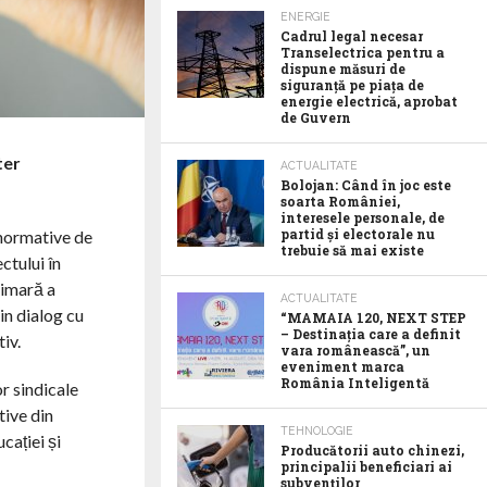
ENERGIE
Cadrul legal necesar
Transelectrica pentru a
dispune măsuri de
siguranță pe piața de
energie electrică, aprobat
de Guvern
ter
ACTUALITATE
Bolojan: Când în joc este
soarta României,
interesele personale, de
partid și electorale nu
r normative de
trebuie să mai existe
ctului în
rimară a
ACTUALITATE
in dialog cu
“MAMAIA 120, NEXT STEP
– Destinația care a definit
iv.
vara românească”, un
eveniment marca
România Inteligentă
or sindicale
tive din
TEHNOLOGIE
cației și
Producătorii auto chinezi,
principalii beneficiari ai
subvenților