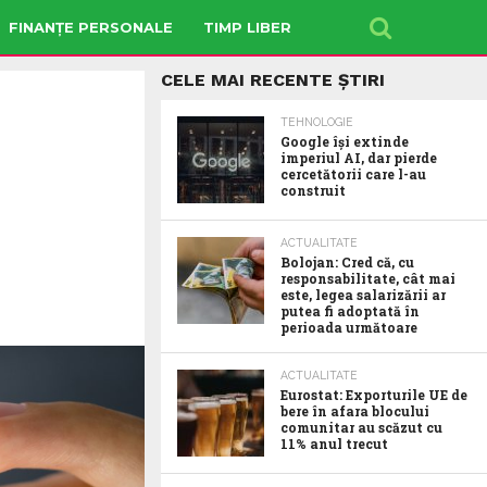
FINANȚE PERSONALE
TIMP LIBER
CELE MAI RECENTE ȘTIRI
TEHNOLOGIE
Google îşi extinde
imperiul AI, dar pierde
cercetătorii care l-au
construit
ACTUALITATE
Bolojan: Cred că, cu
responsabilitate, cât mai
este, legea salarizării ar
putea fi adoptată în
perioada următoare
ACTUALITATE
Eurostat: Exporturile UE de
bere în afara blocului
comunitar au scăzut cu
11% anul trecut