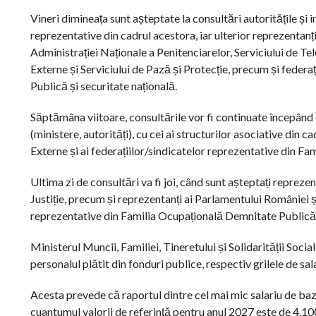
Vineri dimineața sunt așteptate la consultări autoritățile și ins
reprezentative din cadrul acestora, iar ulterior reprezentanți
Administrației Naționale a Penitenciarelor, Serviciului de Tel
Externe și Serviciului de Pază și Protecție, precum și feder
Publică și securitate națională.
Săptămâna viitoare, consultările vor fi continuate începând d
(ministere, autorități), cu cei ai structurilor asociative din ca
Externe și ai federațiilor/sindicatelor reprezentative din F
Ultima zi de consultări va fi joi, când sunt așteptați reprezent
Justiție, precum și reprezentanți ai Parlamentului României și
reprezentative din Familia Ocupațională Demnitate Publică
Ministerul Muncii, Familiei, Tineretului și Solidarității Socia
personalul plătit din fonduri publice, respectiv grilele de sa
Acesta prevede că raportul dintre cel mai mic salariu de bază 
cuantumul valorii de referință pentru anul 2027 este de 4.100