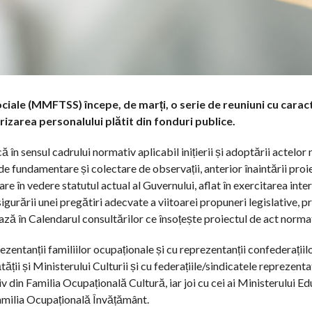
 Sociale (MMFTSS) începe, de marți, o serie de reuniuni cu carac
rizarea personalului plătit din fonduri publice.
 în sensul cadrului normativ aplicabil inițierii și adoptării actelo
de fundamentare și colectare de observații, anterior înaintării proie
are în vedere statutul actual al Guvernului, aflat în exercitarea inte
igurării unei pregătiri adecvate a viitoarei propuneri legislative, pr
ează în Calendarul consultărilor ce însoțește proiectul de act normat
zentanții familiilor ocupaționale și cu reprezentanții confederațiil
ății și Ministerului Culturii și cu federațiile/sindicatele reprezenta
 din Familia Ocupațională Cultură, iar joi cu cei ai Ministerului Edu
 Familia Ocupațională Învățământ.