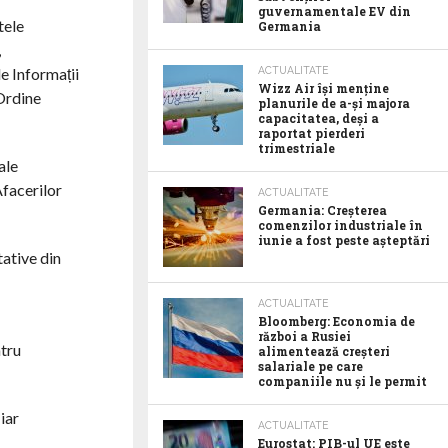
guvernamentale EV din
tele
Germania
,
de Informații
ACTUALITATE
Wizz Air își menține
 Ordine
planurile de a-și majora
capacitatea, deși a
raportat pierderi
trimestriale
ale
 Afacerilor
ACTUALITATE
Germania: Creșterea
comenzilor industriale în
iunie a fost peste așteptări
tative din
ACTUALITATE
Bloomberg: Economia de
război a Rusiei
ntru
alimentează creșteri
salariale pe care
companiile nu și le permit
iar
ACTUALITATE
Eurostat: PIB-ul UE este