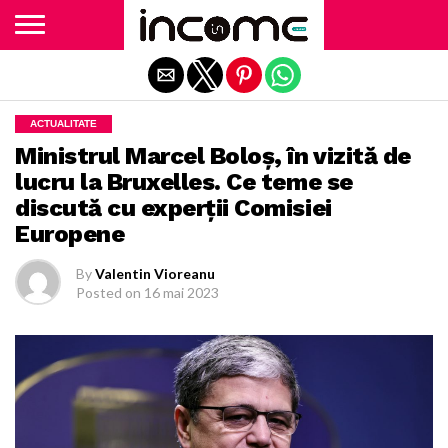
Exit mobile version
ACTUALITATE
Ministrul Marcel Boloș, în vizită de
lucru la Bruxelles. Ce teme se
discută cu experții Comisiei
Europene
By
Valentin Vioreanu
Posted on
16 mai 2023