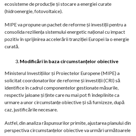
ecosisteme de producție și stocare a energiei curate
(hidroenergie, fotovoltaice).
MIPE va propune un pachet de reforme și investiții pentru a
consolida reziliența sistemului energetic național cu impact
pozitiv în sprijinirea accelerării tranziției Europei la o energie
curată.
Modificări în baza circumstanțelor obiective
Ministerul Investițiilor și Proiectelor Europene (MIPE) a
solicitat coordonatorilor de reforme și investiții (CRI) să
identifice în cadrul componentelor gestionate măsurile,
respectiv jaloane și ținte care nu mai pot fi îndeplinite ca
urmare a unor circumstanțe obiective și să furnizeze, după
caz, justificările necesare.
Astfel, din analiza răspunsurilor primite, ajustarea planului din
perspectiva circumstanțelor obiective va urmări următoarele