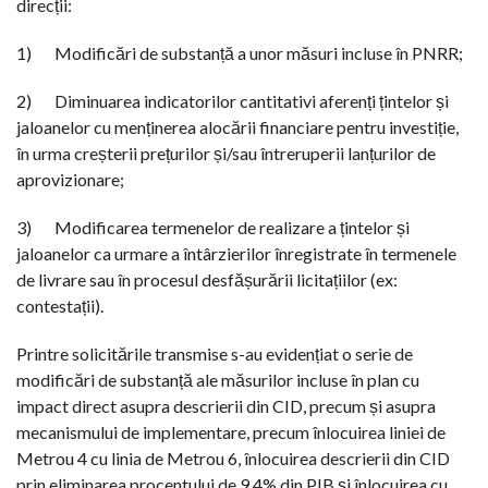
direcții:
1) Modificări de substanță a unor măsuri incluse în PNRR;
2) Diminuarea indicatorilor cantitativi aferenți țintelor și
jaloanelor cu menținerea alocării financiare pentru investiție,
în urma creșterii prețurilor și/sau întreruperii lanțurilor de
aprovizionare;
3) Modificarea termenelor de realizare a țintelor și
jaloanelor ca urmare a întârzierilor înregistrate în termenele
de livrare sau în procesul desfășurării licitațiilor (ex:
contestații).
Printre solicitările transmise s-au evidențiat o serie de
modificări de substanță ale măsurilor incluse în plan cu
impact direct asupra descrierii din CID, precum și asupra
mecanismului de implementare, precum înlocuirea liniei de
Metrou 4 cu linia de Metrou 6, înlocuirea descrierii din CID
prin eliminarea procentului de 9,4% din PIB și înlocuirea cu