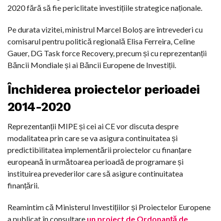
2020 fără să fie periclitate investițiile strategice naționale.
Pe durata vizitei, ministrul Marcel Boloș are întrevederi cu
comisarul pentru politică regională Elisa Ferreira, Celine
Gauer, DG Task force Recovery, precum și cu reprezentanții
Băncii Mondiale și ai Băncii Europene de Investiții.
Închiderea proiectelor perioadei
2014-2020
Reprezentanții MIPE și cei ai CE vor discuta despre
modalitatea prin care se va asigura continuitatea și
predictibilitatea implementării proiectelor cu finanțare
europeană în următoarea perioadă de programare și
instituirea prevederilor care să asigure continuitatea
finanțării.
Reamintim că Ministerul Investițiilor și Proiectelor Europene
a publicat în consultare
un proiect de Ordonanță de