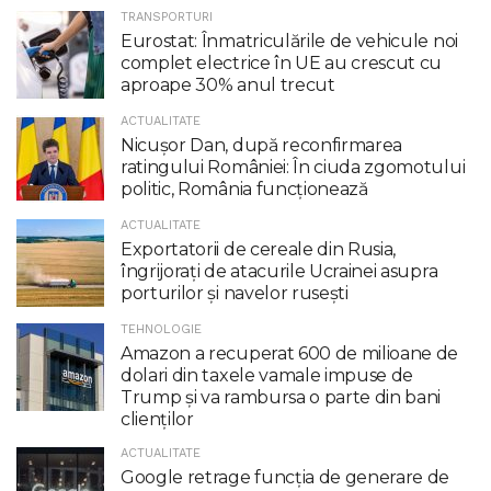
TRANSPORTURI
Eurostat: Înmatriculările de vehicule noi
complet electrice în UE au crescut cu
aproape 30% anul trecut
ACTUALITATE
Nicuşor Dan, după reconfirmarea
ratingului României: În ciuda zgomotului
politic, România funcţionează
ACTUALITATE
Exportatorii de cereale din Rusia,
îngrijorați de atacurile Ucrainei asupra
porturilor și navelor rusești
TEHNOLOGIE
Amazon a recuperat 600 de milioane de
dolari din taxele vamale impuse de
Trump şi va rambursa o parte din bani
clienţilor
ACTUALITATE
Google retrage funcţia de generare de