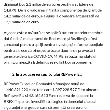
diminuată cu 2,1 miliarde euro, respectiv o scădere de
14,87%. De la o valoarea inițială a componentei de grant de
14,2 miliarde de euro, s-a ajuns la o valoare actualizată de
12,1 miliarde de euro.
Așadar, este o măsură ce se aplică tuturor statelor membre,
dat fiind că mecanismul de Redresare și Reziliență a fost
conceput pentru a spriji pentru investiții și reforme esențiale
pentru a trece cu bine peste toate tipurile de provocări
generate de criza COVID-19. MIPE, în baza mandatului
primit, urmează să definitiveze o listă cu propunerile.
Introducerea capitolului REPowerEU
REPowerEU aduce României o finanțare nouă de
1.440.391.220 euro (din care 1.397.228.597 Euro alocare
RePowerEU și 43.162.623 Euro rezerva de ajustare la
BREXIT) pentru investiții strategice în domeniul cheie al
siguranței energetice, care să permită crearea unor