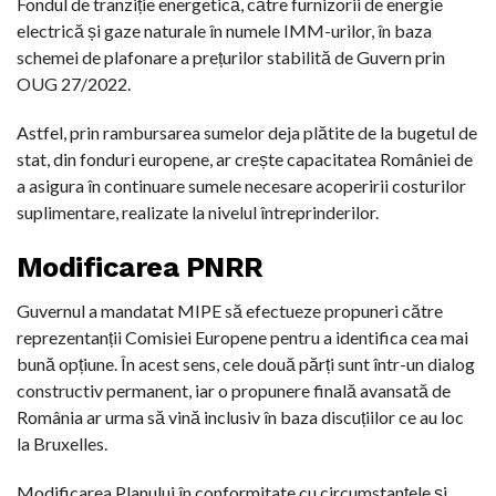
Fondul de tranziție energetică, către furnizorii de energie
electrică și gaze naturale în numele IMM-urilor, în baza
schemei de plafonare a prețurilor stabilită de Guvern prin
OUG 27/2022.
Astfel, prin rambursarea sumelor deja plătite de la bugetul de
stat, din fonduri europene, ar crește capacitatea României de
a asigura în continuare sumele necesare acoperirii costurilor
suplimentare, realizate la nivelul întreprinderilor.
Modificarea PNRR
Guvernul a mandatat MIPE să efectueze propuneri către
reprezentanții Comisiei Europene pentru a identifica cea mai
bună opțiune. În acest sens, cele două părți sunt într-un dialog
constructiv permanent, iar o propunere finală avansată de
România ar urma să vină inclusiv în baza discuțiilor ce au loc
la Bruxelles.
Modificarea Planului în conformitate cu circumstanțele și