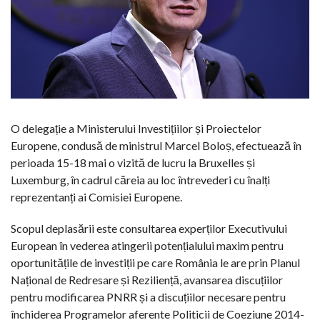
O delegație a Ministerului Investițiilor și Proiectelor
Europene, condusă de ministrul Marcel Boloș, efectuează în
perioada 15-18 mai o vizită de lucru la Bruxelles și
Luxemburg, în cadrul căreia au loc întrevederi cu înalți
reprezentanți ai Comisiei Europene.
Scopul deplasării este consultarea experților Executivului
European în vederea atingerii potențialului maxim pentru
oportunitățile de investiții pe care România le are prin Planul
Național de Redresare și Reziliență, avansarea discuțiilor
pentru modificarea PNRR și a discuțiilor necesare pentru
închiderea Programelor aferente Politicii de Coeziune 2014-