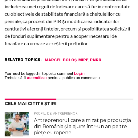
includerea unei reguli de indexare care să fie în conformitate
cu obiectivele de stabilitate financiară a cheltuielilor cu
pensiile, ca procent din PIB și modificarea indicatorilor
cantitativi aferenți țintelor, precum și posibilitatea solicitării
de fonduri suplimentare pentru a acoperi necesarul de
finanțare ca urmare a creșterii prețurilor.
RELATED TOPICS:
,
,
MARCEL BOLOȘ
MIPE
PNRR
You must be logged in to post a comment
Login
Trebuie să fii
autentificat
pentru a publica un comentariu.
CELE MAI CITITE ȘTIRI
PROFIL DE ANTREPRENOR
Antreprenorul care a mizat pe producția
din România și a ajuns într-un an pe trei
piețe europene