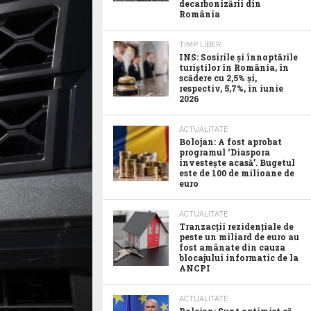
decarbonizării din
România
TIMP LIBER
INS: Sosirile și înnoptările
turiștilor în România, în
scădere cu 2,5% și,
respectiv, 5,7%, în iunie
2026
ACTUALITATE
Bolojan: A fost aprobat
programul ‘Diaspora
investește acasă’. Bugetul
este de 100 de milioane de
euro
ACTUALITATE
Tranzacții rezidențiale de
peste un miliard de euro au
fost amânate din cauza
blocajului informatic de la
ANCPI
ACTUALITATE