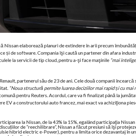
că Nissan elaborează planuri de extindere în arii precum îmbunătăț
ce și de software. Compania îşi caută un partener din afara industr
ele la servicii de tip cloud, pentru a-şi face maşinile
“mai intelig
l Renault, partenerul său de 23 de ani. Cele două companii încearcă 
itat.
“Noua structură permite luarea deciziilor mai rapid și cu mai
 comună pentru Reuters. Acordul, care va fi finalizat până la jumăta
re EV a constructorului auto francez, mai exact va achiziţiona pie
rticiparea la Nissan, de la 43% la 15%, egalând participaţia Nissan 
discuțiilor de “reechilibrare”, Nissan a făcut presiuni să îşi proteje
pulsie hibrid electric e-Power), pentru a limita orice dezavantaj în u