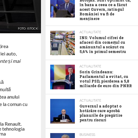
Bolojan: Sunt optimist că,
în baza a ceea ce a făcut
acest Guvern, ratingul
României va fi de
menținere
FOTO: ISTOCK
ACTUALITATE
INS: Volumul cifrei de
afaceri din comerțul cu
irea
amănuntul a scăzut cu
5,6% în primul semestru
iei auto,
ente și mai
ACTUALITATE
Sorin Grindeanu:
Parlamentul a evitat, cu
votul PSD, pierderea a 5,8
să
miliarde de euro din PNRR
 multă
tea anului
ACTUALITATE
se la comun cu
Guvernul a adoptat o
hotărâre care aprobă
planurile de pregătire
pentru riscuri
la Renault.
ze tehnologia
rma
BUSINESS