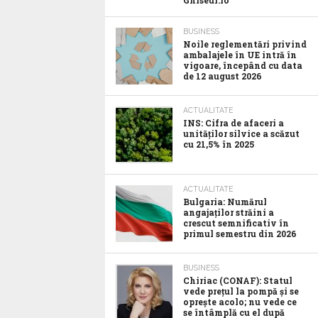
Ghiseul.ro
BUSINESS
Noile reglementări privind
ambalajele în UE intră în
vigoare, începând cu data
de 12 august 2026
ACTUALITATE
INS: Cifra de afaceri a
unităților silvice a scăzut
cu 21,5% în 2025
ACTUALITATE
Bulgaria: Numărul
angajaților străini a
crescut semnificativ în
primul semestru din 2026
BUSINESS
Chiriac (CONAF): Statul
vede prețul la pompă și se
oprește acolo; nu vede ce
se întâmplă cu el după