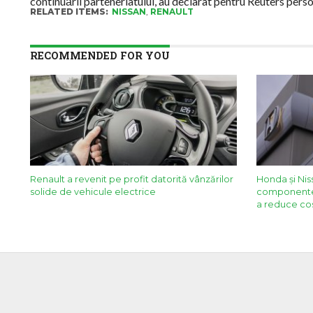
continuării parteneriatului, au declarat pentru Reuters pers
RELATED ITEMS:
NISSAN
,
RENAULT
RECOMMENDED FOR YOU
Renault a revenit pe profit datorită vânzărilor
Honda și Nis
solide de vehicule electrice
componente
a reduce cos