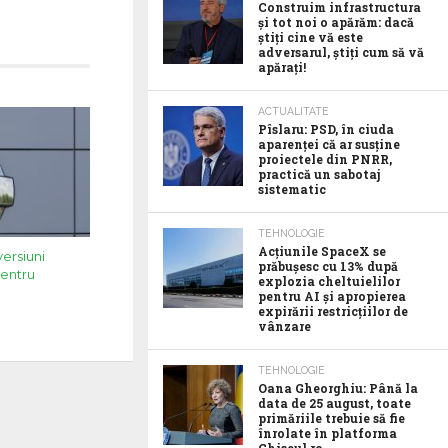
Construim infrastructura
și tot noi o apărăm: dacă
știți cine vă este
adversarul, știți cum să vă
apărați!
ACTUALITATE
Pîslaru: PSD, în ciuda
aparenței că ar susține
proiectele din PNRR,
practică un sabotaj
sistematic
TEHNOLOGIE
Acţiunile SpaceX se
versiuni
prăbuşesc cu 13% după
pentru
explozia cheltuielilor
pentru AI şi apropierea
expirării restricţiilor de
vânzare
TEHNOLOGIE
Oana Gheorghiu: Până la
data de 25 august, toate
primăriile trebuie să fie
înrolate în platforma