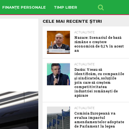
FINANȚE PERSONALE
TIMP LIBER
CELE MAI RECENTE ȘTIRI
ACTUALITATE
Nazare: Scenariul de bază
rămâne o creștere
economică de 0,1% în acest
an
ACTUALITATE
Darău: Vreau să
identificăm, cu companiile
și sindicatele, soluțiile
prin care să creștem
competitivitatea
industriei românești de
apărare
ACTUALITATE
Comisia Europeană va
evalua impactul
amendamentelor adoptate
de Parlament la legea