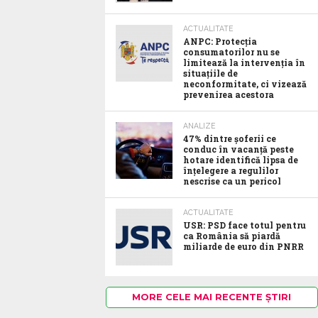
ACTUALITATE
ANPC: Protecția
consumatorilor nu se
limitează la intervenția în
situațiile de
neconformitate, ci vizează
prevenirea acestora
ANALIZE
47% dintre șoferii ce
conduc în vacanță peste
hotare identifică lipsa de
înțelegere a regulilor
nescrise ca un pericol
ACTUALITATE
USR: PSD face totul pentru
ca România să piardă
miliarde de euro din PNRR
MORE CELE MAI RECENTE ȘTIRI