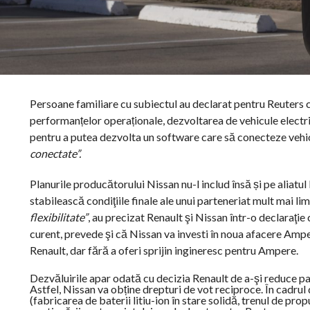
Persoane familiare cu subiectul au declarat pentru Reuters 
performanțelor operaționale, dezvoltarea de vehicule electri
pentru a putea dezvolta un software care să conecteze vehicul
conectate”.
Planurile producătorului Nissan nu-l includ însă și pe aliatu
stabilească condiţiile finale ale unui parteneriat mult mai lim
flexibilitate”
, au precizat Renault şi Nissan într-o declaraţie
curent, prevede şi că Nissan va investi în noua afacere Ampe
Renault, dar fără a oferi sprijin ingineresc pentru Ampere.
Dezvăluirile apar odată cu decizia Renault de a-şi reduce pa
Astfel, Nissan va obține drepturi de vot reciproce. În cadrul 
(fabricarea de baterii litiu-ion în stare solidă, trenul de pro