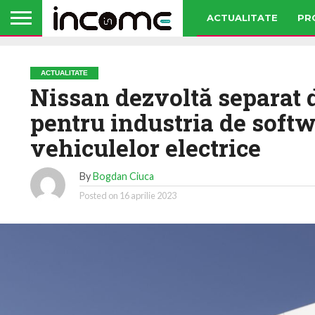
ACTUALITATE
PR
ACTUALITATE
Nissan dezvoltă separat 
pentru industria de softw
vehiculelor electrice
By
Bogdan Ciuca
Posted on
16 aprilie 2023