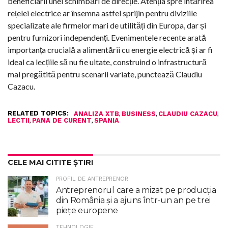
beneficiarii unei schimbări de direcție. Atenția spre întărirea
rețelei electrice ar însemna astfel sprijin pentru diviziile
specializate ale firmelor mari de utilități din Europa, dar și
pentru furnizori independenți. Evenimentele recente arată
importanța crucială a alimentării cu energie electrică și ar fi
ideal ca lecțiile să nu fie uitate, construind o infrastructură
mai pregătită pentru scenarii variate, punctează Claudiu
Cazacu.
RELATED TOPICS:
,
,
,
ANALIZA XTB
BUSINESS
CLAUDIU CAZACU
,
,
LECTII
PANA DE CURENT
SPANIA
CELE MAI CITITE ȘTIRI
PROFIL DE ANTREPRENOR
Antreprenorul care a mizat pe producția
din România și a ajuns într-un an pe trei
piețe europene
TEHNOLOGIE