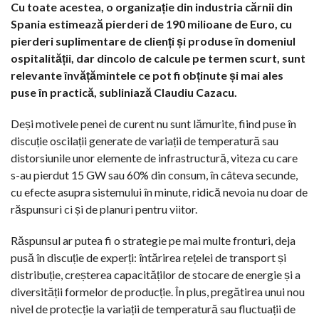
Cu toate acestea, o organizație din industria cărnii din
Spania estimează pierderi de 190 milioane de Euro, cu
pierderi suplimentare de clienți și produse în domeniul
ospitalității, dar dincolo de calcule pe termen scurt, sunt
relevante învățămintele ce pot fi obținute și mai ales
puse în practică, subliniază Claudiu Cazacu.
Deși motivele penei de curent nu sunt lămurite, fiind puse în
discuție oscilații generate de variații de temperatură sau
distorsiunile unor elemente de infrastructură, viteza cu care
s-au pierdut 15 GW sau 60% din consum, în câteva secunde,
cu efecte asupra sistemului în minute, ridică nevoia nu doar de
răspunsuri ci și de planuri pentru viitor.
Răspunsul ar putea fi o strategie pe mai multe fronturi, deja
pusă în discuție de experți: întărirea rețelei de transport și
distribuție, creșterea capacităților de stocare de energie și a
diversității formelor de producție. În plus, pregătirea unui nou
nivel de protecție la variații de temperatură sau fluctuații de