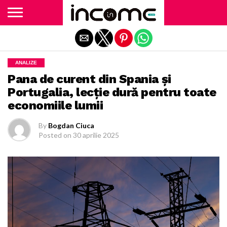
Exit mobile version
ANALIZE
Pana de curent din Spania și
Portugalia, lecție dură pentru toate
economiile lumii
By
Bogdan Ciuca
Posted on
30 aprilie 2025