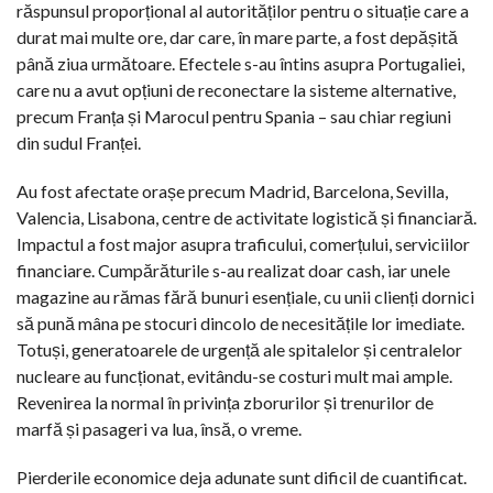
răspunsul proporțional al autorităților pentru o situație care a
durat mai multe ore, dar care, în mare parte, a fost depășită
până ziua următoare. Efectele s-au întins asupra Portugaliei,
care nu a avut opțiuni de reconectare la sisteme alternative,
precum Franța și Marocul pentru Spania – sau chiar regiuni
din sudul Franței.
Au fost afectate orașe precum Madrid, Barcelona, Sevilla,
Valencia, Lisabona, centre de activitate logistică și financiară.
Impactul a fost major asupra traficului, comerțului, serviciilor
financiare. Cumpărăturile s-au realizat doar cash, iar unele
magazine au rămas fără bunuri esențiale, cu unii clienți dornici
să pună mâna pe stocuri dincolo de necesitățile lor imediate.
Totuși, generatoarele de urgență ale spitalelor și centralelor
nucleare au funcționat, evitându-se costuri mult mai ample.
Revenirea la normal în privința zborurilor și trenurilor de
marfă și pasageri va lua, însă, o vreme.
Pierderile economice deja adunate sunt dificil de cuantificat.