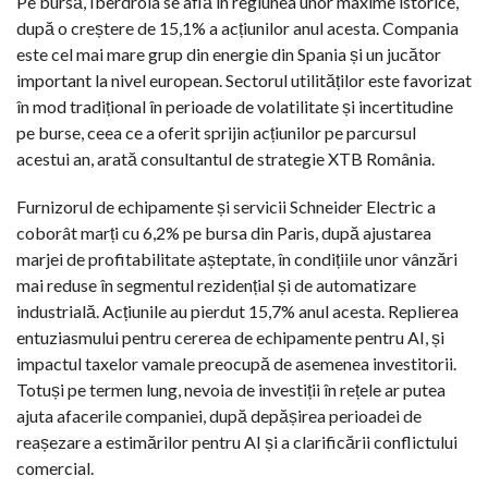
Pe bursă, Iberdrola se află în regiunea unor maxime istorice,
după o creștere de 15,1% a acțiunilor anul acesta. Compania
este cel mai mare grup din energie din Spania și un jucător
important la nivel european. Sectorul utilităților este favorizat
în mod tradițional în perioade de volatilitate și incertitudine
pe burse, ceea ce a oferit sprijin acțiunilor pe parcursul
acestui an, arată consultantul de strategie XTB România.
Furnizorul de echipamente și servicii Schneider Electric a
coborât marți cu 6,2% pe bursa din Paris, după ajustarea
marjei de profitabilitate așteptate, în condițiile unor vânzări
mai reduse în segmentul rezidențial și de automatizare
industrială. Acțiunile au pierdut 15,7% anul acesta. Replierea
entuziasmului pentru cererea de echipamente pentru AI, și
impactul taxelor vamale preocupă de asemenea investitorii.
Totuși pe termen lung, nevoia de investiții în rețele ar putea
ajuta afacerile companiei, după depășirea perioadei de
reașezare a estimărilor pentru AI și a clarificării conflictului
comercial.