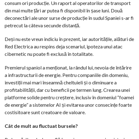
consum ori producție. Un raport al operatorilor de transport
din mai multe țări ar putea fi disponibil în șase luni. Două
deconectări ale unor surse de producție în sudul Spaniei s-ar fi
petrecut la câteva secunde distanță.
Deși nu este vreun indiciu în prezent, iar autoritățile, alături de
Red Electrica au respins deja scenariul, ipoteza unui atac
cibernetic nu poate fi exclusă în totalitate.
Premierul spaniol a menționat, la rândul lui, nevoia de întărire
a infrastructurii de energie. Pentru companiile din domeniu,
investiții mai mari înseamnă cheltuieli și o diminuare a
profitabilității, dar cu beneficii pe termen lung. Crearea unei
platforme solide pentru creștere, inclusiv în domeniul “foamei
de energie” a sistemelor AI și evitarea unor consecințe foarte
costisitoare sunt creatoare de valoare.
Cât de mult au fluctuat bursele?