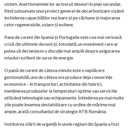
sistem. Avertismentele lor au trecut deseori în plan secundar,
fiind subsumate unui proiect general de decarbonizare vizând
închiderea capacităților nucleare și pe cărbune și majorarea
celor regenerabile, solare și eoliene.
Pana de curent din Spania și Portugalia este cea mai serioasă
criză din ultimele decenii și, totodată, un eveniment care ar
putea să declanșeze o discuție mai amplă despre asigurarea
mixului rezilient de surse de energie.
O pană de curent de câteva minute este o neplăcere
gestionabilă, una de câteva ore produce deja consecințe
economice – în transporturi, activitatea din fabrici,
menținerea produselor la temperaturi optime sau serviciile
utilizând tehnologie sau echipamente. Întinderea pe mai multe
zile poate însemna destabilizare cu ordine de mărime mai
ample, arată consultantul de strategie XTB România.
Instituirea stării de urgență în unele regiuni din Spania a fost