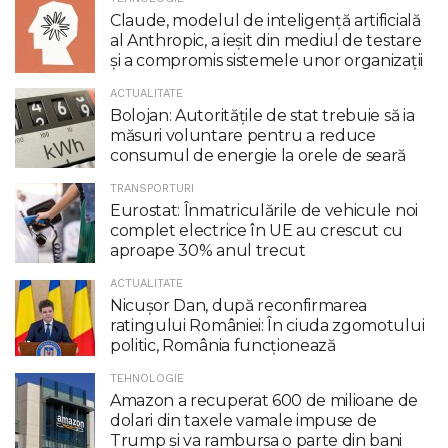
Claude, modelul de inteligenţă artificială
al Anthropic, a ieşit din mediul de testare
şi a compromis sistemele unor organizaţii
ACTUALITATE
Bolojan: Autoritățile de stat trebuie să ia
măsuri voluntare pentru a reduce
consumul de energie la orele de seară
TRANSPORTURI
Eurostat: Înmatriculările de vehicule noi
complet electrice în UE au crescut cu
aproape 30% anul trecut
ACTUALITATE
Nicuşor Dan, după reconfirmarea
ratingului României: În ciuda zgomotului
politic, România funcţionează
TEHNOLOGIE
Amazon a recuperat 600 de milioane de
dolari din taxele vamale impuse de
Trump şi va rambursa o parte din bani