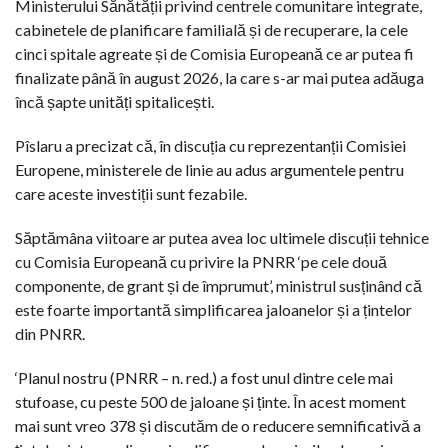
Ministerului Sănătății privind centrele comunitare integrate,
cabinetele de planificare familială și de recuperare, la cele
cinci spitale agreate și de Comisia Europeană ce ar putea fi
finalizate până în august 2026, la care s-ar mai putea adăuga
încă șapte unități spitalicești.
Pîslaru a precizat că, în discuția cu reprezentanții Comisiei
Europene, ministerele de linie au adus argumentele pentru
care aceste investiții sunt fezabile.
Săptămâna viitoare ar putea avea loc ultimele discuții tehnice
cu Comisia Europeană cu privire la PNRR ‘pe cele două
componente, de grant și de împrumut’, ministrul susținând că
este foarte importantă simplificarea jaloanelor și a țintelor
din PNRR.
‘Planul nostru (PNRR – n. red.) a fost unul dintre cele mai
stufoase, cu peste 500 de jaloane și ținte. În acest moment
mai sunt vreo 378 și discutăm de o reducere semnificativă a