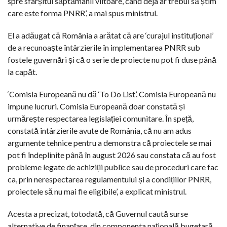
spre sfârșitul săptămânii viitoare, când deja ar trebui să știm
care este forma PNRR’, a mai spus ministrul.
El a adăugat că România a arătat că are ‘curajul instituțional’
de a recunoaște întârzierile în implementarea PNRR sub
fostele guvernări și că o serie de proiecte nu pot fi duse până
la capăt.
‘Comisia Europeană nu dă ‘To Do List’. Comisia Europeană nu
impune lucruri. Comisia Europeană doar constată și
urmărește respectarea legislației comunitare. În speță,
constată întârzierile avute de România, că nu am adus
argumente tehnice pentru a demonstra că proiectele se mai
pot fi îndeplinite până în august 2026 sau constata că au fost
probleme legate de achiziții publice sau de proceduri care fac
ca, prin nerespectarea regulamentului și a condițiilor PNRR,
proiectele să nu mai fie eligibile’, a explicat ministrul.
Acesta a precizat, totodată, că Guvernul caută surse
alternative de finanțare, din componenta națională bugetară,