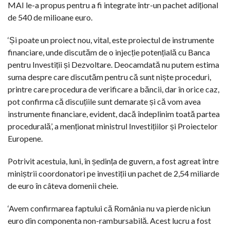
MAI le-a propus pentru a fi integrate într-un pachet adițional
de 540 de milioane euro.
‘Și poate un proiect nou, vital, este proiectul de instrumente
financiare, unde discutăm de o injecție potențială cu Banca
pentru Investiții și Dezvoltare. Deocamdată nu putem estima
suma despre care discutăm pentru că sunt niște proceduri,
printre care procedura de verificare a băncii, dar în orice caz,
pot confirma că discuțiile sunt demarate și că vom avea
instrumente financiare, evident, dacă îndeplinim toată partea
procedurală’, a menționat ministrul Investițiilor și Proiectelor
Europene.
Potrivit acestuia, luni, în ședința de guvern, a fost agreat între
miniștrii coordonatori pe investiții un pachet de 2,54 miliarde
de euro în câteva domenii cheie.
‘Avem confirmarea faptului că România nu va pierde niciun
euro din componenta non-rambursabilă. Acest lucru a fost