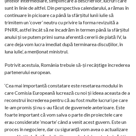
țintelor intermediare, simplificare a descrierilor, lucruri care
sunt în linie de altfel. Din perspectiva calendarului, a rămas în
continuare în picioare ca până la sfârșitul lunii iulie să
trimitem un ‘cover’ neutru cu privire la forma revizuită a
PNRR, astfel încât să ne încadrăm în termen până la sfârșitul
anului și se putem primi suma aferentă cererii de plată IV, la
care deja vom lucra imediat după terminarea discuțiilor, în
luna iulie’, a menționat ministrul.
Potrivit acestuia, România trebuie să-și recâștige încrederea
partenerului european.
‘Cea mai importantă constatare este resetarea modului în
care Comisia Europeană lucrează cu noi și ideea aceasta de a
reconstrui încrederea pentru că au fost multe lucruri pe care
le-am promis și nu s-au făcut de guvernele anterioare. Este
foarte important că vom salva o parte din proiectele care
erau considerate ‘moarte’ când a venit acest guvern. Este un
proces în negociere, dar cu siguranță vom avea o actualizare