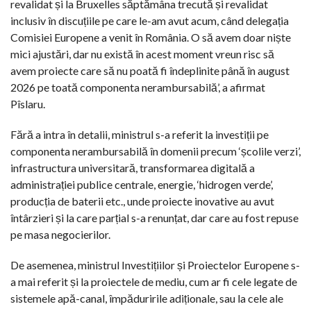
revalidat și la Bruxelles săptămâna trecută și revalidat
inclusiv în discuțiile pe care le-am avut acum, când delegația
Comisiei Europene a venit în România. O să avem doar niște
mici ajustări, dar nu există în acest moment vreun risc să
avem proiecte care să nu poată fi îndeplinite până în august
2026 pe toată componenta nerambursabilă’, a afirmat
Pîslaru.
Fără a intra în detalii, ministrul s-a referit la investiții pe
componenta nerambursabilă în domenii precum ‘școlile verzi’,
infrastructura universitară, transformarea digitală a
administrației publice centrale, energie, ‘hidrogen verde’,
producția de baterii etc., unde proiecte inovative au avut
întârzieri și la care parțial s-a renunțat, dar care au fost repuse
pe masa negocierilor.
De asemenea, ministrul Investițiilor și Proiectelor Europene s-
a mai referit și la proiectele de mediu, cum ar fi cele legate de
sistemele apă-canal, împăduririle adiționale, sau la cele ale