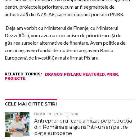
pentru proiectele prioritare, cum ar fi segmentele de
autostradă din A7 și A8, care nu mai sunt prinse în PNRR.
‘Deja am vorbit cu Ministerul de Finanțe, cu Ministerul
Dezvoltării, vom avea un mecanism de prioritizare și de
găsirea surselor alternative de finanțare. Avem politica de
coeziune, avem fondul de modernizare, avem Banca
Europeană de Investiții’, a mai afirmat Pîslaru.
RELATED TOPICS:
,
,
,
DRAGOS PISLARU
FEATURED
PNRR
PROIECTE
CELE MAI CITITE ȘTIRI
PROFIL DE ANTREPRENOR
Antreprenorul care a mizat pe producția
din România și a ajuns într-un an pe trei
piețe europene