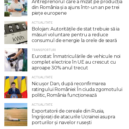
Antreprenorul care a mizat pe producția
din România și a ajuns într-un an pe trei
piețe europene
ACTUALITATE
Bolojan: Autoritățile de stat trebuie să ia
măsuri voluntare pentru a reduce
consumul de energie la orele de seară
TRANSPORTURI
Eurostat: Înmatriculările de vehicule noi
complet electrice în UE au crescut cu
aproape 30% anul trecut
ACTUALITATE
Nicuşor Dan, după reconfirmarea
ratingului României: În ciuda zgomotului
politic, România funcţionează
ACTUALITATE
Exportatorii de cereale din Rusia,
îngrijorați de atacurile Ucrainei asupra
porturilor și navelor rusești