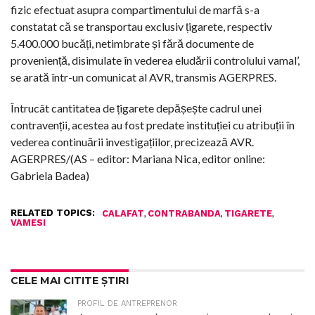
fizic efectuat asupra compartimentului de marfă s-a
constatat că se transportau exclusiv țigarete, respectiv
5.400.000 bucăți, netimbrate și fără documente de
proveniență, disimulate în vederea eludării controlului vamal’,
se arată într-un comunicat al AVR, transmis AGERPRES.
Întrucât cantitatea de țigarete depășește cadrul unei
contravenții, acestea au fost predate instituției cu atribuții în
vederea continuării investigațiilor, precizează AVR.
AGERPRES/(AS – editor: Mariana Nica, editor online:
Gabriela Badea)
RELATED TOPICS:
,
,
,
CALAFAT
CONTRABANDA
TIGARETE
VAMESI
CELE MAI CITITE ȘTIRI
PROFIL DE ANTREPRENOR