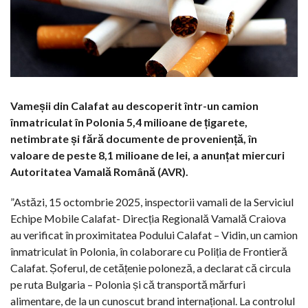
Vameșii din Calafat au descoperit într-un camion
înmatriculat în Polonia 5,4 milioane de țigarete,
netimbrate și fără documente de proveniență, în
valoare de peste 8,1 milioane de lei, a anunțat miercuri
Autoritatea Vamală Română (AVR).
”Astăzi, 15 octombrie 2025, inspectorii vamali de la Serviciul
Echipe Mobile Calafat- Direcția Regională Vamală Craiova
au verificat în proximitatea Podului Calafat – Vidin, un camion
înmatriculat în Polonia, în colaborare cu Poliția de Frontieră
Calafat. Șoferul, de cetățenie poloneză, a declarat că circula
pe ruta Bulgaria – Polonia și că transportă mărfuri
alimentare, de la un cunoscut brand internațional. La controlul