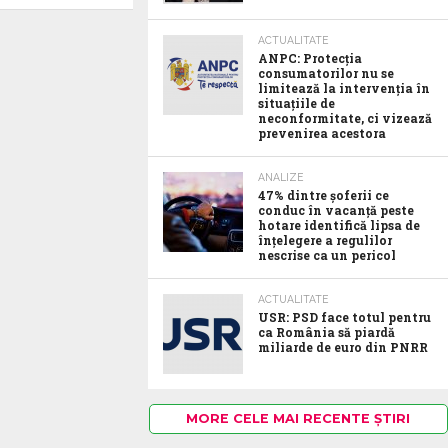
ACTUALITATE
ANPC: Protecția
consumatorilor nu se
limitează la intervenția în
situațiile de
neconformitate, ci vizează
prevenirea acestora
ANALIZE
47% dintre șoferii ce
conduc în vacanță peste
hotare identifică lipsa de
înțelegere a regulilor
nescrise ca un pericol
ACTUALITATE
USR: PSD face totul pentru
ca România să piardă
miliarde de euro din PNRR
MORE CELE MAI RECENTE ȘTIRI