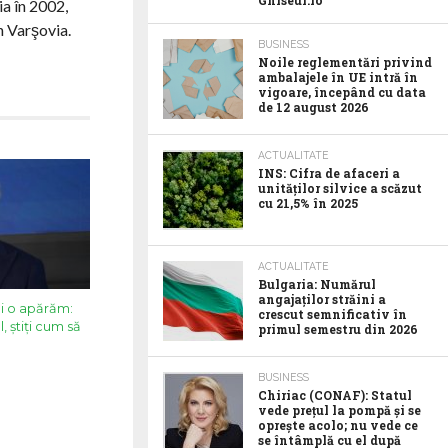
Ghiseul.ro
ia în 2002,
n Varşovia.
BUSINESS
Noile reglementări privind
ambalajele în UE intră în
vigoare, începând cu data
de 12 august 2026
ACTUALITATE
INS: Cifra de afaceri a
unităților silvice a scăzut
cu 21,5% în 2025
ACTUALITATE
Bulgaria: Numărul
angajaților străini a
oi o apărăm:
crescut semnificativ în
, știți cum să
primul semestru din 2026
BUSINESS
Chiriac (CONAF): Statul
vede prețul la pompă și se
oprește acolo; nu vede ce
se întâmplă cu el după