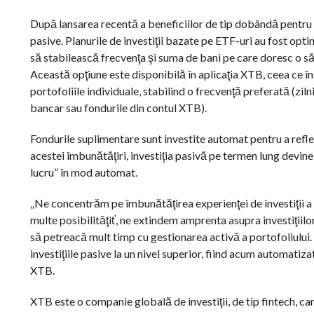
După lansarea recentă a beneficiilor de tip dobândă pentru fo
pasive. Planurile de investiţii bazate pe ETF-uri au fost opt
să stabilească frecvenţa şi suma de bani pe care doresc o să
Această opţiune este disponibilă în aplicaţia XTB, ceea ce 
portofoliile individuale, stabilind o frecvenţă preferată (zil
bancar sau fondurile din contul XTB).
Fondurile suplimentare sunt investite automat pentru a refle
acestei îmbunătăţiri, investiţia pasivă pe termen lung devine 
lucru” în mod automat.
„Ne concentrăm pe îmbunătăţirea experienţei de investiţii a c
multe posibilităţiť, ne extindem amprenta asupra investiţiil
să petreacă mult timp cu gestionarea activă a portofoliului. 
investiţiile pasive la un nivel superior, fiind acum automatiz
XTB.
XTB este o companie globală de investiţii, de tip fintech, car