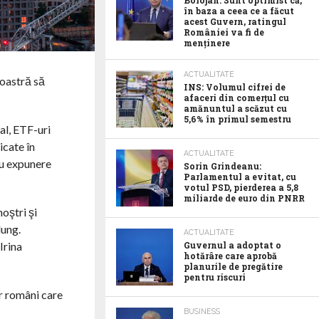
Bolojan: Sunt optimist că,
în baza a ceea ce a făcut
acest Guvern, ratingul
României va fi de
menținere
ACTUALITATE
noastră să
INS: Volumul cifrei de
afaceri din comerțul cu
amănuntul a scăzut cu
5,6% în primul semestru
pal, ETF-uri
icate în
ACTUALITATE
 cu expunere
Sorin Grindeanu:
Parlamentul a evitat, cu
votul PSD, pierderea a 5,8
miliarde de euro din PNRR
oştri şi
lung.
ACTUALITATE
Irina
Guvernul a adoptat o
hotărâre care aprobă
planurile de pregătire
pentru riscuri
or români care
BUSINESS