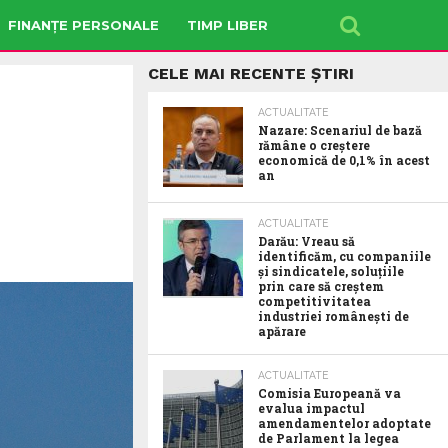
FINANȚE PERSONALE
TIMP LIBER
CELE MAI RECENTE ȘTIRI
ACTUALITATE
Nazare: Scenariul de bază
rămâne o creștere
economică de 0,1% în acest
an
ACTUALITATE
Darău: Vreau să
identificăm, cu companiile
și sindicatele, soluțiile
prin care să creștem
competitivitatea
industriei românești de
apărare
ACTUALITATE
Comisia Europeană va
evalua impactul
amendamentelor adoptate
de Parlament la legea