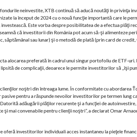
ndurile neinvestite, XTB continuă să aducă noutăţi în privinţa inve
imizate la început de 2024 cu o nouă funcţie importantă care le permi
 investească. Este vorba despre posibilitatea de a efectua plăţi re
înseamnă că investitorii din România pot acum să-şi alimenteze per
nic, săptămânal sau lunar) şi o metodă de plată (prin card de credit,
cta alocarea preferată în cadrul unui singur portofoliu de ETF-uri.
lipsită de complicaţii, deoarece le permite investitorilor să „îşi pun
lienţilor noştri din întreaga lume. În conformitate cu abordarea Ťo
or pasive pentru a răspunde nevoilor investitorilor pe termen lung c
Datorită adăugării plăţilor recurente şi a funcţiei de autoinvestire
ate şi mai convenabile pentru clienţii noştri”, a declarat Omar Arnao
e oferă investitorilor individuali acces instantaneu la pieţele financ