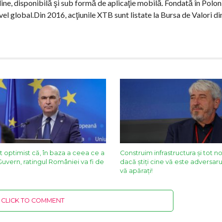
line, disponibilă şi sub formă de aplicaţie mobilă. Fondată în Polon
el global.Din 2016, acţiunile XTB sunt listate la Bursa de Valori di
t optimist că, în baza a ceea ce a
Construim infrastructura și tot n
Guvern, ratingul României va fi de
dacă știți cine vă este adversarul
vă apărați!
CLICK TO COMMENT