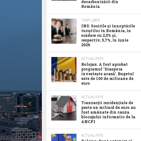
decarbonizării din
România
TIMP LIBER
INS: Sosirile și înnoptările
turiștilor în România, în
scădere cu 2,5% și,
respectiv, 5,7%, în iunie
2026
ACTUALITATE
Bolojan: A fost aprobat
programul ‘Diaspora
investește acasă’. Bugetul
este de 100 de milioane de
euro
ACTUALITATE
Tranzacții rezidențiale de
peste un miliard de euro au
fost amânate din cauza
blocajului informatic de la
ANCPI
ACTUALITATE