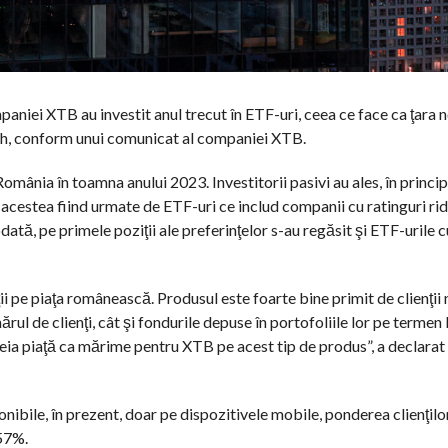
aniei XTB au investit anul trecut în ETF-uri, ceea ce face ca ţara 
ech, conform unui comunicat al companiei XTB.
 România în toamna anului 2023. Investitorii pasivi au ales, în princi
estea fiind urmate de ETF-uri ce includ companii cu ratinguri rid
dată, pe primele poziţii ale preferinţelor s-au regăsit şi ETF-urile
i pe piaţa românească. Produsul este foarte bine primit de clienţii n
l de clienţi, cât şi fondurile depuse în portofoliile lor pe termen 
eia piaţă ca mărime pentru XTB pe acest tip de produs”, a declarat 
ponibile, în prezent, doar pe dispozitivele mobile, ponderea clienţil
 57%.