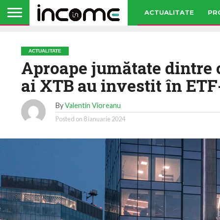
ACTUALITATE
PR
ACTUALITATE
Aproape jumătate dintre 
ai XTB au investit în ETF
By
Valentin Vioreanu
Posted on
8 ianuarie 2024