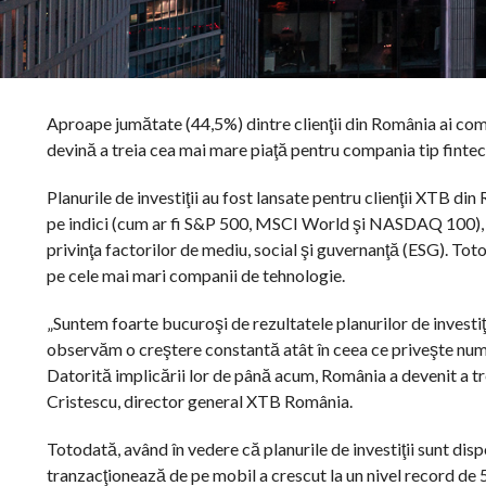
Aproape jumătate (44,5%) dintre clienţii din România ai comp
devină a treia cea mai mare piaţă pentru compania tip fint
Planurile de investiţii au fost lansate pentru clienţii XTB din
pe indici (cum ar fi S&P 500, MSCI World şi NASDAQ 100), ac
privinţa factorilor de mediu, social şi guvernanţă (ESG). Toto
pe cele mai mari companii de tehnologie.
„Suntem foarte bucuroşi de rezultatele planurilor de investiţi
observăm o creştere constantă atât în ceea ce priveşte număru
Datorită implicării lor de până acum, România a devenit a tr
Cristescu, director general XTB România.
Totodată, având în vedere că planurile de investiţii sunt dis
tranzacţionează de pe mobil a crescut la un nivel record de