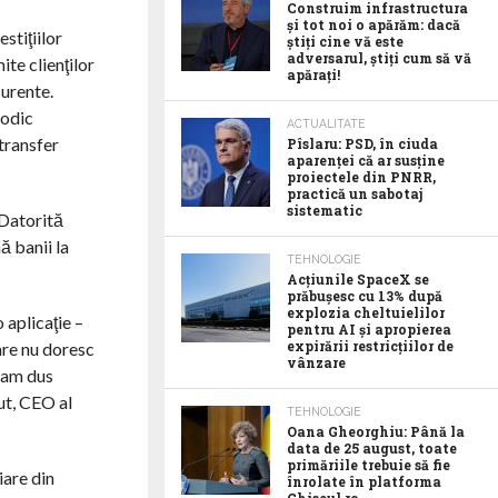
Construim infrastructura
și tot noi o apărăm: dacă
stiţiilor
știți cine vă este
adversarul, știți cum să vă
te clienţilor
apărați!
curente.
iodic
ACTUALITATE
 transfer
Pîslaru: PSD, în ciuda
aparenței că ar susține
proiectele din PNRR,
practică un sabotaj
sistematic
 Datorită
ă banii la
TEHNOLOGIE
Acţiunile SpaceX se
prăbuşesc cu 13% după
explozia cheltuielilor
 aplicaţie –
pentru AI şi apropierea
expirării restricţiilor de
are nu doresc
vânzare
, am dus
ut, CEO al
TEHNOLOGIE
Oana Gheorghiu: Până la
data de 25 august, toate
primăriile trebuie să fie
iare din
înrolate în platforma