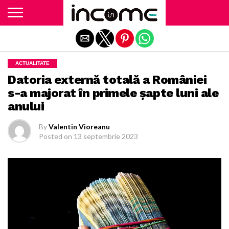
Exit mobile version
ACTUALITATE
Datoria externă totală a României
s-a majorat în primele şapte luni ale
anului
By
Valentin Vioreanu
Posted on
13 septembrie 2023