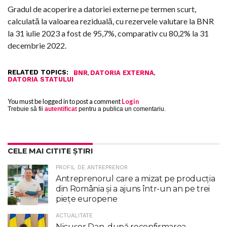
Gradul de acoperire a datoriei externe pe termen scurt,
calculată la valoarea reziduală, cu rezervele valutare la BNR
la 31 iulie 2023 a fost de 95,7%, comparativ cu 80,2% la 31
decembrie 2022.
RELATED TOPICS:
,
,
BNR
DATORIA EXTERNA
DATORIA STATULUI
You must be logged in to post a comment
Login
Trebuie să fii
autentificat
pentru a publica un comentariu.
CELE MAI CITITE ȘTIRI
PROFIL DE ANTREPRENOR
Antreprenorul care a mizat pe producția
din România și a ajuns într-un an pe trei
piețe europene
ACTUALITATE
Nicuşor Dan, după reconfirmarea