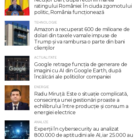
ratingului României: În ciuda zgomotului
politic, România funcţionează
TEHNOLOGIE
Amazon a recuperat 600 de milioane de
dolari din taxele vamale impuse de
Trump şi va rambursa o parte din bani
clienţilor
ACTUALITATE
Google retrage funcţia de generare de
imagini cu AI din Google Earth, după
încălcări ale politicilor companiei
ENERGIE
Radu Miruţă: Este o situaţie complicată,
consecinţa unei gestionări proaste a
echilibrului între producţie şi consum a
energiei electrice
ANALIZE
Experții în cybersecurity au analizat
800.000 de aptitudini ale AI, iar 25.000 au