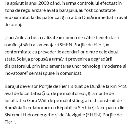
I a apărut în anul 2008 când, în urma controlului efectuat în
zona de regularizare aval a barajului, au fost constatate
eroziuni atât la disipator cât şi în albia Dunării imediat în aval
de baraj.
„Lucrările au fost realizate în comun de către beneficiarii
român şi sârb ai amenajării SHEN Porţile de Fier I, în
conformitate cu prevederile acordurilor dintre cele două
state. Soluţia propusă a urmărit prevenirea degradării
disipatorului, prin implementarea unor tehnologii moderne şi
inovatoare”, se mai spune în comunicat.
Barajul deversor Porţile de Fier I, situat pe Dunăre la km 943,
aval de localitatea Şip, de pe malul drept, şi amonte de
localitatea Gura Văii, de pe malul stâng, a fost construit de
România în colaborare cu Republica Serbia şi face parte din
Sistemul Hidroenergetic şi de Navigaţie (SHEN) Porţile de
Fier I.