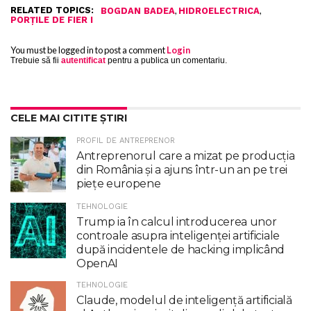
RELATED TOPICS:
,
,
BOGDAN BADEA
HIDROELECTRICA
PORŢILE DE FIER I
You must be logged in to post a comment
Login
Trebuie să fii
autentificat
pentru a publica un comentariu.
CELE MAI CITITE ȘTIRI
PROFIL DE ANTREPRENOR
Antreprenorul care a mizat pe producția
din România și a ajuns într-un an pe trei
piețe europene
TEHNOLOGIE
Trump ia în calcul introducerea unor
controale asupra inteligenţei artificiale
după incidentele de hacking implicând
OpenAI
TEHNOLOGIE
Claude, modelul de inteligenţă artificială