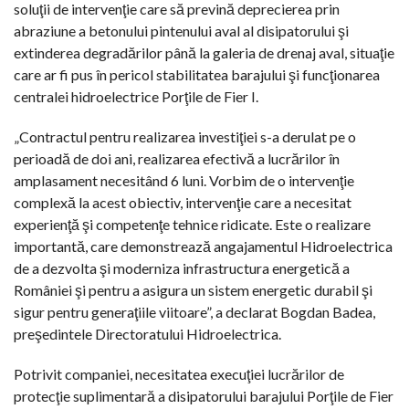
soluţii de intervenţie care să prevină deprecierea prin
abraziune a betonului pintenului aval al disipatorului şi
extinderea degradărilor până la galeria de drenaj aval, situaţie
care ar fi pus în pericol stabilitatea barajului şi funcţionarea
centralei hidroelectrice Porţile de Fier I.
„Contractul pentru realizarea investiţiei s-a derulat pe o
perioadă de doi ani, realizarea efectivă a lucrărilor în
amplasament necesitând 6 luni. Vorbim de o intervenţie
complexă la acest obiectiv, intervenţie care a necesitat
experienţă şi competenţe tehnice ridicate. Este o realizare
importantă, care demonstrează angajamentul Hidroelectrica
de a dezvolta şi moderniza infrastructura energetică a
României şi pentru a asigura un sistem energetic durabil şi
sigur pentru generaţiile viitoare”, a declarat Bogdan Badea,
preşedintele Directoratului Hidroelectrica.
Potrivit companiei, necesitatea execuţiei lucrărilor de
protecţie suplimentară a disipatorului barajului Porţile de Fier