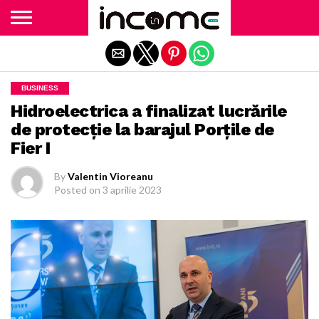
Exit mobile version
BUSINESS
Hidroelectrica a finalizat lucrările
de protecţie la barajul Porţile de
Fier I
By
Valentin Vioreanu
Posted on
3 aprilie 2023