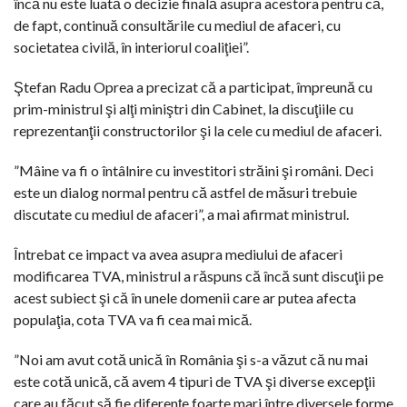
încă nu este luată o decizie finală asupra acestora pentru că,
de fapt, continuă consultările cu mediul de afaceri, cu
societatea civilă, în interiorul coaliţiei”.
Ştefan Radu Oprea a precizat că a participat, împreună cu
prim-ministrul şi alţi miniştri din Cabinet, la discuţiile cu
reprezentanţii constructorilor şi la cele cu mediul de afaceri.
”Mâine va fi o întâlnire cu investitori străini şi români. Deci
este un dialog normal pentru că astfel de măsuri trebuie
discutate cu mediul de afaceri”, a mai afirmat ministrul.
Întrebat ce impact va avea asupra mediului de afaceri
modificarea TVA, ministrul a răspuns că încă sunt discuţii pe
acest subiect şi că în unele domenii care ar putea afecta
populaţia, cota TVA va fi cea mai mică.
”Noi am avut cotă unică în România şi s-a văzut că nu mai
este cotă unică, că avem 4 tipuri de TVA şi diverse excepţii
care au făcut să fie diferenţe foarte mari între diversele forme