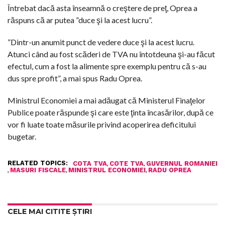
Întrebat dacă asta înseamnă o creştere de preţ, Oprea a
răspuns că ar putea ”duce şi la acest lucru”.
”Dintr-un anumit punct de vedere duce şi la acest lucru.
Atunci când au fost scăderi de TVA nu întotdeuna şi-au făcut
efectul, cum a fost la alimente spre exemplu pentru că s-au
dus spre profit”, a mai spus Radu Oprea.
Ministrul Economiei a mai adăugat că Ministerul Finaţelor
Publice poate răspunde şi care este ţinta încasărilor, după ce
vor fi luate toate măsurile privind acoperirea deficitului
bugetar.
RELATED TOPICS:
,
,
COTA TVA
COTE TVA
GUVERNUL ROMANIEI
,
,
,
MASURI FISCALE
MINISTRUL ECONOMIEI
RADU OPREA
CELE MAI CITITE ȘTIRI