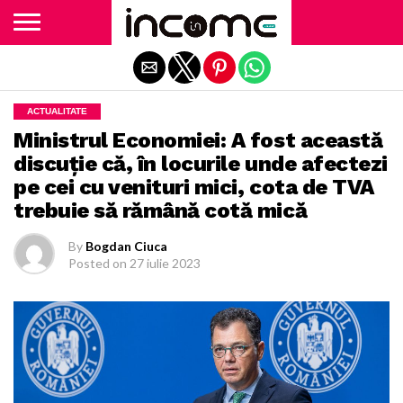
Exit mobile version
ACTUALITATE
Ministrul Economiei: A fost această
discuţie că, în locurile unde afectezi
pe cei cu venituri mici, cota de TVA
trebuie să rămână cotă mică
By
Bogdan Ciuca
Posted on
27 iulie 2023